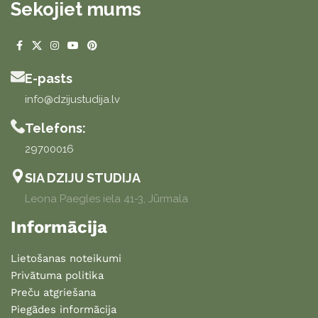
Sekojiet mums
E-pasts
info@dzijustudija.lv
Telefons:
29700016
SIA DZIJU STUDIJA
Leona Paegles iela 41-3, Jūrmala
Informācija
Lietošanas noteikumi
Privātuma politika
Preču atgriešana
Piegādes informācija