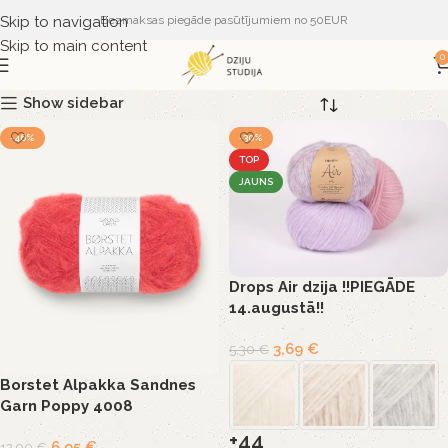
Skip to navigation
Bezmaksas piegāde pasūtījumiem no 50EUR
Skip to main content
0
Show sidebar
-46%
-30%
TOP
JAUNS
Drops Air dzija !!PIEGĀDE
14.augustā!!
3,69
€
5,30
€
Borstet Alpakka Sandnes
Garn Poppy 4008
+44
6,95
€
12,90
€