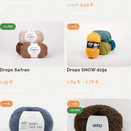
Pievienot grozam
3,49
€
5,05
€
Izvēlieties
JAUNS
-25%
Drops Safran
Drops SNOW dzija
1,55
€
1,64
€
–
1,76
€
Izvēlieties
Izvēlieties
-30%
-30%
JAUNS