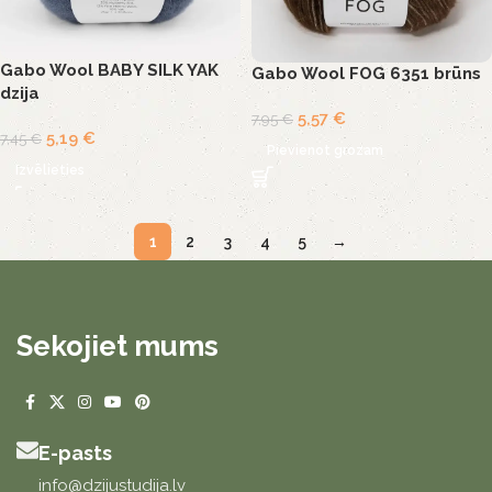
Gabo Wool BABY SILK YAK
Gabo Wool FOG 6351 brūns
dzija
5,57
€
7,95
€
5,19
€
7,45
€
Pievienot grozam
Izvēlieties
1
2
3
4
5
→
Sekojiet mums
E-pasts
info@dzijustudija.lv