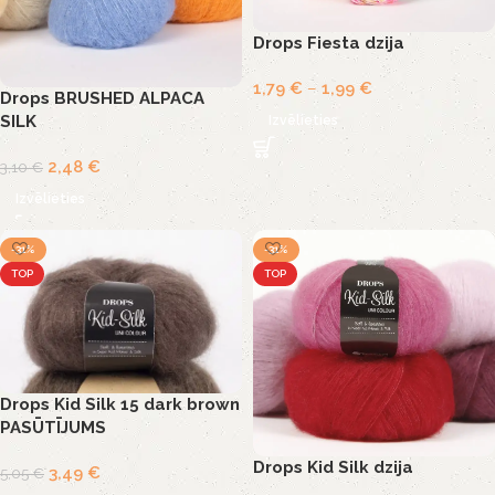
Drops Fiesta dzija
1,79
€
–
1,99
€
Drops BRUSHED ALPACA
SILK
Izvēlieties
2,48
€
3,10
€
Izvēlieties
-31%
-31%
TOP
TOP
Drops Kid Silk 15 dark brown
PASŪTĪJUMS
Drops Kid Silk dzija
3,49
€
5,05
€