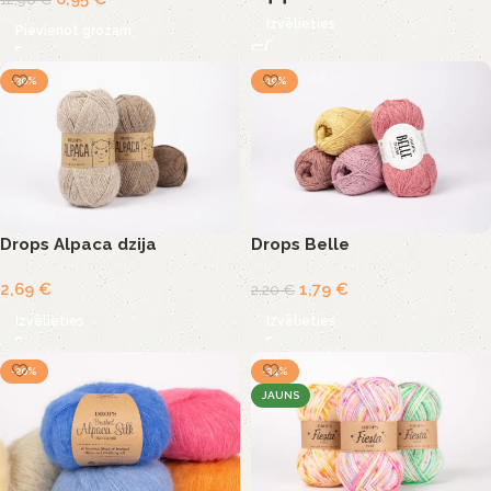
Izvēlieties
Pievienot grozam
-30%
-19%
Drops Alpaca dzija
Drops Belle
2,69
€
1,79
€
2,20
€
Izvēlieties
Izvēlieties
-20%
-34%
JAUNS