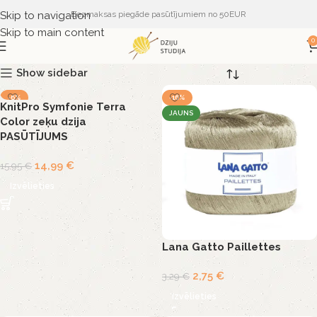
Skip to navigation
Bezmaksas piegāde pasūtījumiem no 50EUR
Skip to main content
0
Show sidebar
-6%
-16%
KnitPro Symfonie Terra
JAUNS
Color zeķu dzija
PASŪTĪJUMS
14,99
€
15,95
€
Izvēlieties
Lana Gatto Paillettes
2,75
€
3,29
€
Izvēlieties