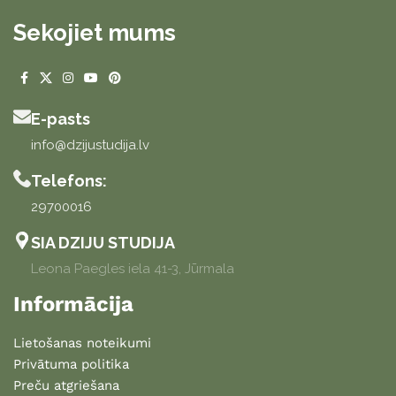
Sekojiet mums
E-pasts
info@dzijustudija.lv
Telefons:
29700016
SIA DZIJU STUDIJA
Leona Paegles iela 41-3, Jūrmala
Informācija
Lietošanas noteikumi
Privātuma politika
Preču atgriešana