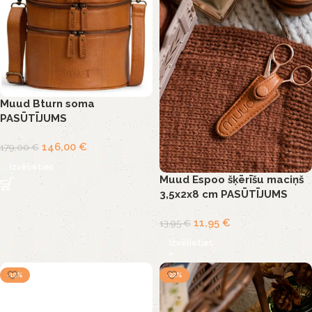
Muud Bturn soma
PASŪTĪJUMS
146,00
€
179,00
€
Izvēlieties
Muud Espoo šķērīšu maciņš
3,5x2x8 cm PASŪTĪJUMS
11,95
€
13,95
€
Izvēlieties
-19%
-22%