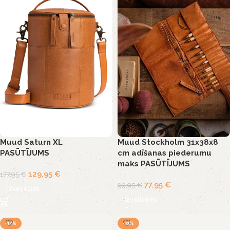
Muud Saturn XL
Muud Stockholm 31x38x8
PASŪTĪJUMS
cm adīšanas piederumu
maks PASŪTĪJUMS
129,95
€
177,95
€
77,95
€
99,95
€
Izvēlieties
Izvēlieties
-17%
-21%