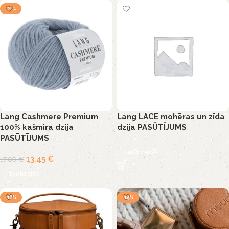
-21%
Lang Cashmere Premium
Lang LACE mohēras un zīda
100% kašmira dzija
dzija PASŪTĪJUMS
PASŪTĪJUMS
Lasīt vairāk
13,45
€
17,00
€
Izvēlieties
-18%
-14%