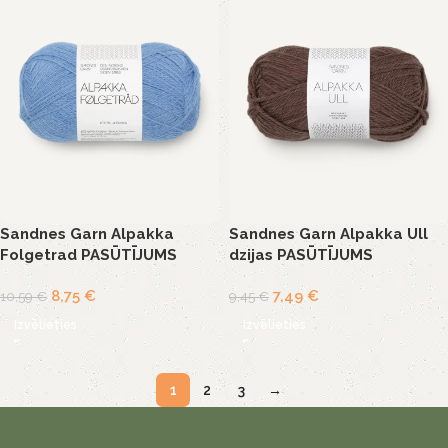
Sandnes Garn Alpakka
Sandnes Garn Alpakka Ull
Folgetrad PASŪTĪJUMS
dzijas PASŪTĪJUMS
8,75
€
7,49
€
10,59
€
9,45
€
Izvēlieties
Izvēlieties
1
2
3
→