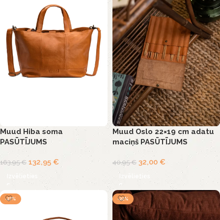
Muud Hiba soma
Muud Oslo 22×19 cm adatu
PASŪTĪJUMS
maciņš PASŪTĪJUMS
132,95
€
32,00
€
163,95
€
40,95
€
Izvēlieties
Izvēlieties
-27%
-22%