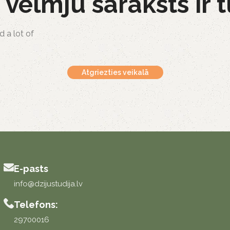
 vēlmju saraksts ir t
d a lot of
Atgriezties veikalā
E-pasts
info@dzijustudija.lv
Telefons:
29700016