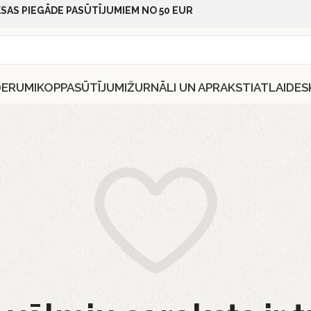
SAS PIEGĀDE PASŪTĪJUMIEM NO 50 EUR
DERUMI
KOPPASŪTĪJUMI
ŽURNĀLI UN APRAKSTI
ATLAIDES