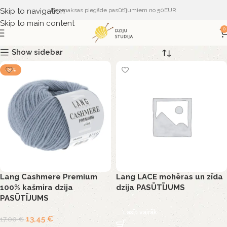
Skip to navigation
Bezmaksas piegāde pasūtījumiem no 50EUR
Skip to main content
0
Show sidebar
-21%
Lang Cashmere Premium
Lang LACE mohēras un zīda
100% kašmira dzija
dzija PASŪTĪJUMS
PASŪTĪJUMS
Lasīt vairāk
13,45
€
17,00
€