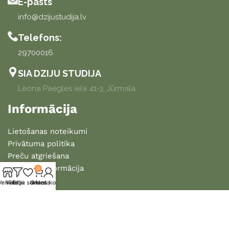
E-pasts
info@dzijustudija.lv
Telefons:
29700016
SIA DZIJU STUDIJA
Leona Paegles iela 41-3, Jūrmala
Informācija
Lietošanas noteikumi
Privātuma politika
Preču atgriešana
Piegādes informācija
0
Veikals
Vēlmju saraksts
Filtri
Grozs
Mans konts
2025 DZIJU STUDIJA