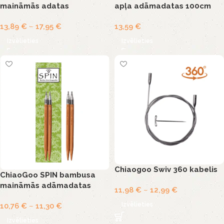
maināmās adatas
apļa adāmadatas 100cm
13,89
€
–
17,95
€
13,59
€
Izvēlieties
Izvēlieties
Chiaogoo Swiv 360 kabelis
ChiaoGoo SPIN bambusa
maināmās adāmadatas
11,98
€
–
12,99
€
Izvēlieties
10,76
€
–
11,30
€
Izvēlieties