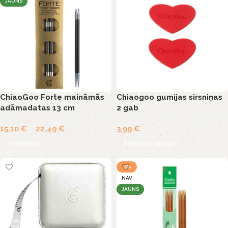
JAUNS
ChiaoGoo Forte maināmās
Chiaogoo gumijas sirsniņas
adāmadatas 13 cm
2 gab
15,10
€
–
22,49
€
3,99
€
Izvēlieties
Pievienot grozam
-5%
NAV
JAUNS