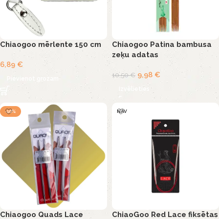
Chiaogoo mērlente 150 cm
Chiaogoo Patina bambusa
zeķu adatas
6,89
€
9,98
€
10,50
€
Pievienot grozam
Izvēlieties
-10%
NAV
Chiaogoo Quads Lace
ChiaoGoo Red Lace fiksētas