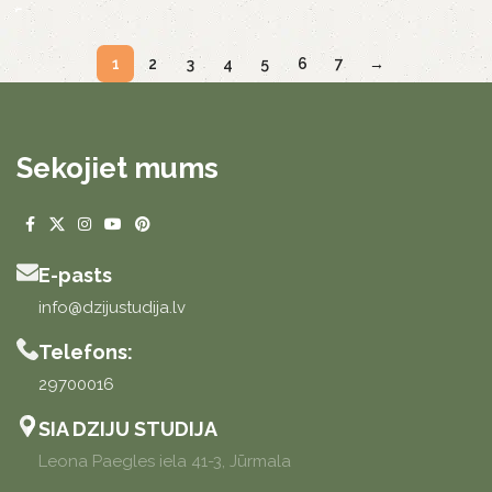
1
2
3
4
5
6
7
→
Sekojiet mums
E-pasts
info@dzijustudija.lv
Telefons:
29700016
SIA DZIJU STUDIJA
Leona Paegles iela 41-3, Jūrmala