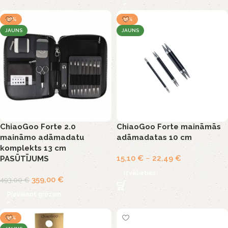
-27%
-15%
JAUNS
JAUNS
ChiaoGoo Forte 2.0
ChiaoGoo Forte maināmās
maināmo adāmadatu
adāmadatas 10 cm
komplekts 13 cm
15,10
€
–
22,49
€
PASŪTĪJUMS
Izvēlieties
359,00
€
493,00
€
Pievienot grozam
-15%