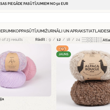
SAS PIEGĀDE PASŪTĪJUMIEM NO 50 EUR
DERUMI
KOPPASŪTĪJUMI
ŽURNĀLI UN APRAKSTI
ATLAIDES
of 23 results
Rādīt
9
12
18
24
-22%
JAUNS
ija