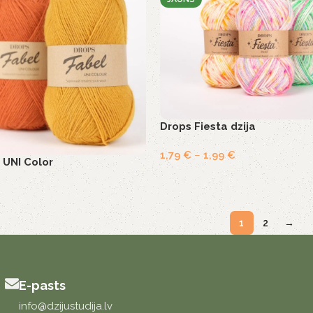
Drops Fiesta dzija
1,79
€
–
1,99
€
 UNI Color
1
2
→
E-pasts
info@dzijustudija.lv