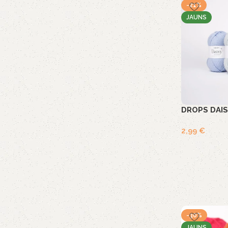
-21%
JAUNS
DROPS DAISY
2,99
€
-30%
JAUNS