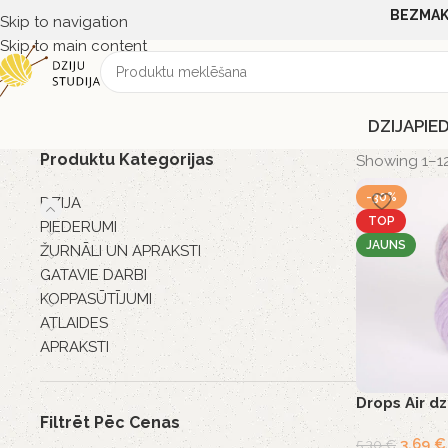
BEZMAK
Skip to navigation
Skip to main content
DZIJA
PIE
Produktu Kategorijas
Showing 1–12 
-30%
DZIJA
TOP
PIEDERUMI
JAUNS
ŽURNĀLI UN APRAKSTI
GATAVIE DARBI
KOPPASŪTĪJUMI
ATLAIDES
APRAKSTI
Drops Air dz
Filtrēt Pēc Cenas
3,69
€
5,30
€