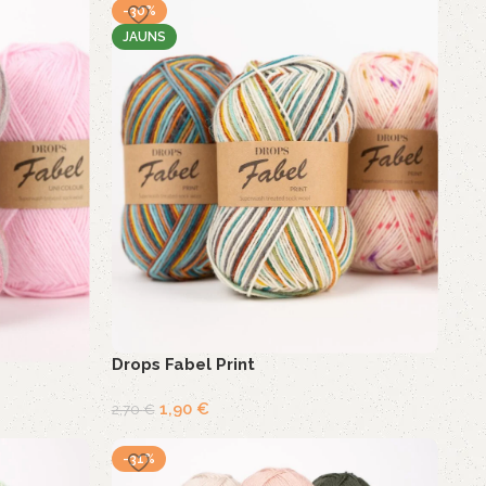
-30%
JAUNS
Drops Fabel Print
1,90
€
2,70
€
-31%