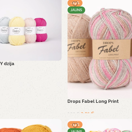
-29%
JAUNS
 dzija
Drops Fabel Long Print
2,05
€
2,90
€
-34%
JAUNS