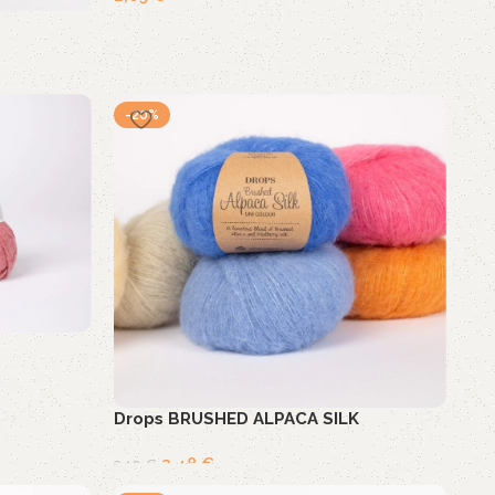
-20%
Drops BRUSHED ALPACA SILK
2,48
€
3,10
€