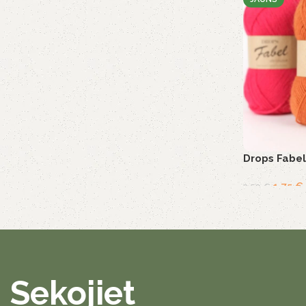
Drops Fabel
1,75
€
2,50
€
Sekojiet