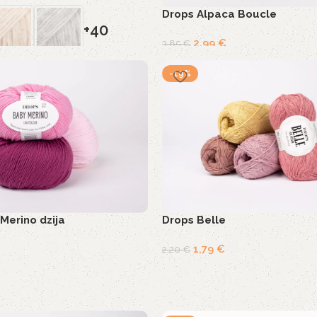
Drops Alpaca Boucle
+40
2,99
€
3,85
€
-19%
Merino dzija
Drops Belle
1,79
€
2,20
€