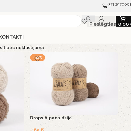
+371 297000
Pieslēgties
0,00
KONTAKTI
-30%
Drops Alpaca dzija
2,69
€