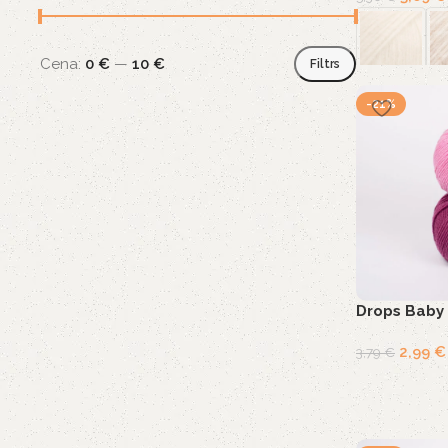
Cena:
0 €
—
10 €
Filtrs
-21%
Drops Baby 
2,99
€
3,79
€