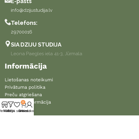
E-pasts
info@dzijustudija.lv
Telefons:
29700016
SIA DZIJU STUDIJA
Leona Paegles iela 41-3, Jūrmala
Informācija
Lietošanas noteikumi
Privātuma politika
Preču atgriešana
Piegādes informācija
0
Veikals
Vēlmju saraksts
Filtri
Grozs
Mans konts
2025 DZIJU STUDIJA