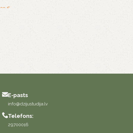
,00
€
E-pasts
info@dzijustudija.lv
Telefons:
29700016