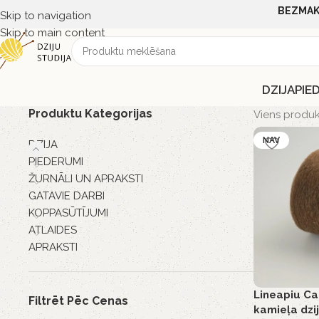
BEZMAK
Skip to navigation
Skip to main content
DZIJA
PIE
Produktu Kategorijas
Viens produk
NAV
DZIJA
PIEDERUMI
ŽURNĀLI UN APRAKSTI
GATAVIE DARBI
KOPPASŪTĪJUMI
ATLAIDES
APRAKSTI
Lineapiu C
Filtrēt Pēc Cenas
kamieļa dzi