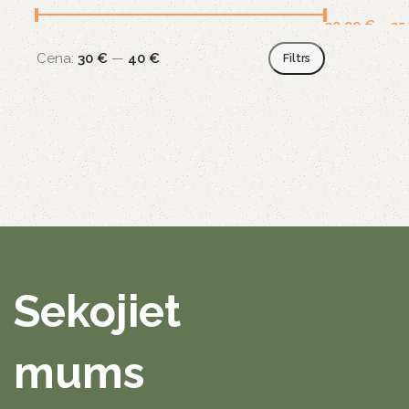
30,00
€
–
35
Cena:
30 €
—
40 €
Filtrs
Sekojiet
mums