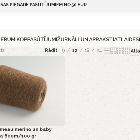
SAS PIEGĀDE PASŪTĪJUMIEM NO 50 EUR
DERUMI
KOPPASŪTĪJUMI
ŽURNĀLI UN APRAKSTI
ATLAIDES
ts
Rādīt
9
12
18
24
ameau merino un baby
ja 800m/100 gr