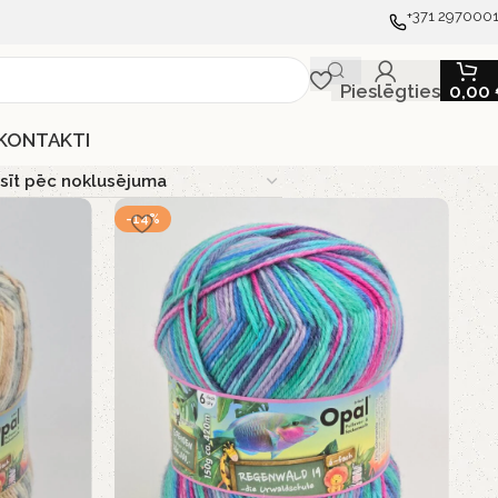
+371 297000
Pieslēgties
0,00
KONTAKTI
-14%