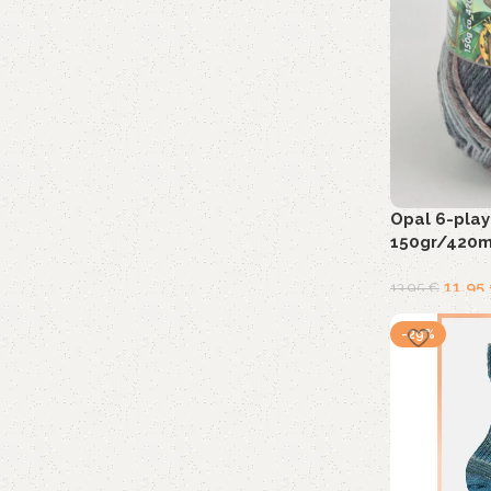
Opal 6-pla
150gr/420m
11,95
13,95
€
-29%