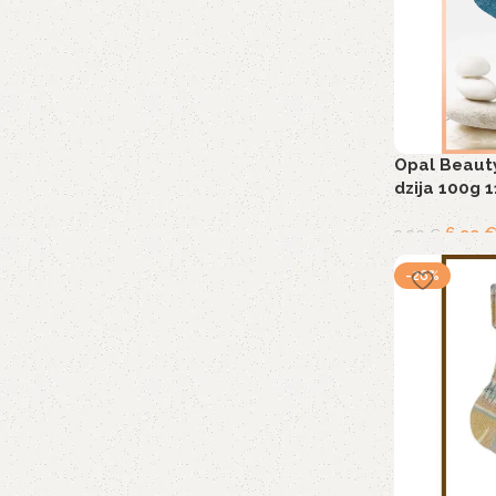
Opal Beauty
dzija 100g 
6,99
9,90
€
-26%