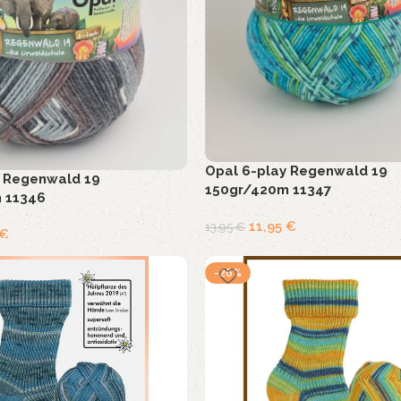
Opal 6-play Regenwald 19
y Regenwald 19
150gr/420m 11347
 11346
11,95
€
13,95
€
€
-26%