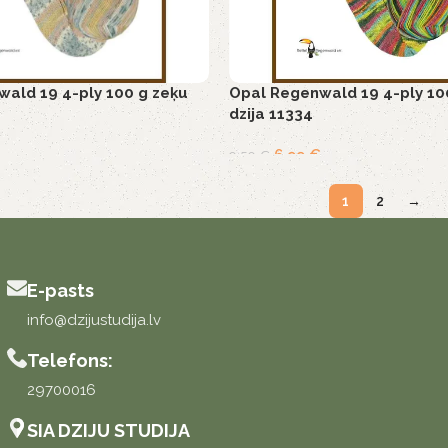
ald 19 4-ply 100 g zeķu
Opal Regenwald 19 4-ply 10
dzija 11334
6,99
€
9,50
€
1
2
→
E-pasts
info@dzijustudija.lv
Telefons:
29700016
SIA DZIJU STUDIJA