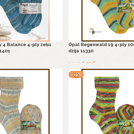
 4 Balance 4-ply zeķu
Opal Regenwald 19 4-ply 10
11401
dzija 11330
€
6,99
€
9,50
€
-26%