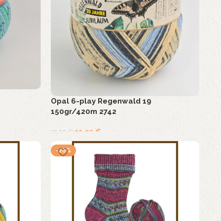
Opal 6-play Regenwald 19
150gr/420m 2742
11,95
€
13,95
€
-26%