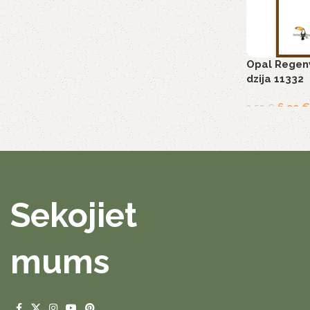
Opal Regenw
dzija 11332
6,99
€
9,50
€
Sekojiet
mums