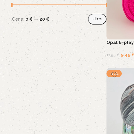
Cena:
0 €
—
20 €
Filtrs
Opal 6-play
9,49
11,95
€
-14%