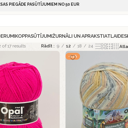
SAS PIEGĀDE PASŪTĪJUMIEM NO 50 EUR
DERUMI
KOPPASŪTĪJUMI
ŽURNĀLI UN APRAKSTI
ATLAIDES
of 17 results
Rādīt
9
12
18
24
-14%