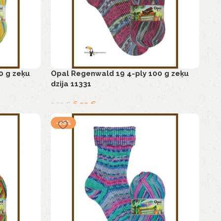
0 g zeķu
Opal Regenwald 19 4-ply 100 g zeķu
dzija 11331
6,99
€
9,50
€
-26%