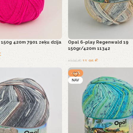
 150g 420m 7901 zeķu dzija
Opal 6-play Regenwald 19
150gr/420m 11342
€
11,95
€
13,95
€
-14%
NAV