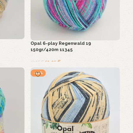
Opal 6-play Regenwald 19
150gr/420m 11345
11,95
€
13,95
€
-14%