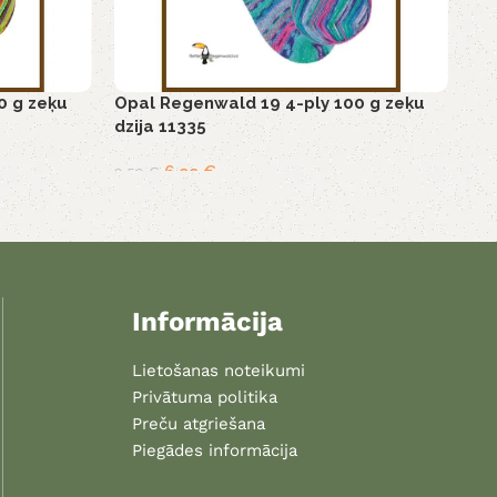
0 g zeķu
Opal Regenwald 19 4-ply 100 g zeķu
dzija 11335
6,99
€
9,50
€
Informācija
Lietošanas noteikumi
Privātuma politika
Preču atgriešana
Piegādes informācija