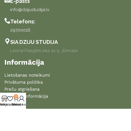
E-pasts
info@dzijustudija.lv
Telefons:
29700016
SIA DZIJU STUDIJA
Leona Paegles iela 41-3, Jūrmala
Informācija
Lietošanas noteikumi
Privātuma politika
Preču atgriešana
Piegādes informācija
0
ēlmju saraksts
Veikals
Grozs
Mans konts
2025 DZIJU STUDIJA