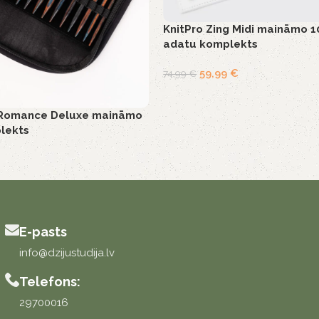
KnitPro Zing Midi maināmo 
adatu komplekts
59,99
€
74,99
€
Romance Deluxe maināmo
lekts
E-pasts
info@dzijustudija.lv
Telefons:
29700016