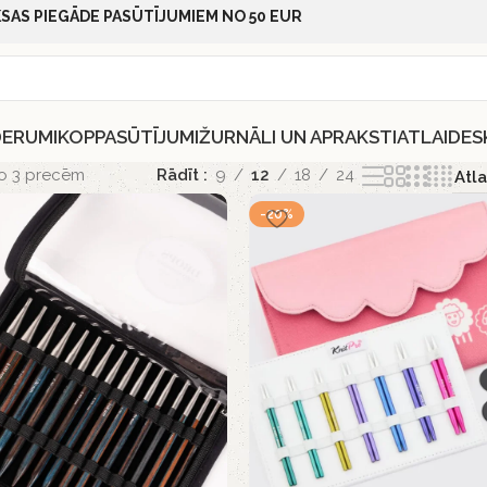
SAS PIEGĀDE PASŪTĪJUMIEM NO 50 EUR
DERUMI
KOPPASŪTĪJUMI
ŽURNĀLI UN APRAKSTI
ATLAIDES
no 3 precēm
Rādīt
9
12
18
24
-20%