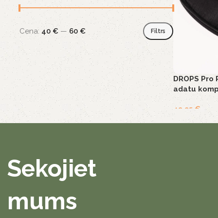
Cena:
40 €
—
60 €
Filtrs
DROPS Pro 
adatu komp
49,95
€
Sekojiet
mums