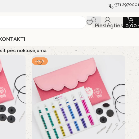
+371 297000
Pieslēgties
0,00
KONTAKTI
-20%