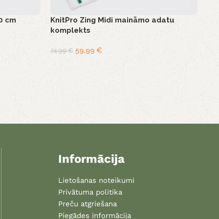
10 cm
KnitPro Zing Midi maināmo adatu
komplekts
59,99
€
74,99
€
Informācija
Lietošanas noteikumi
Privātuma politika
Preču atgriešana
Piegādes informācija