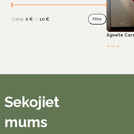
Cena:
0 €
—
10 €
Filtrs
Agnete Card
6,75
€
Sekojiet
mums