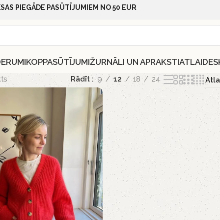
SAS PIEGĀDE PASŪTĪJUMIEM NO 50 EUR
DERUMI
KOPPASŪTĪJUMI
ŽURNĀLI UN APRAKSTI
ATLAIDES
ts
Rādīt
9
12
18
24