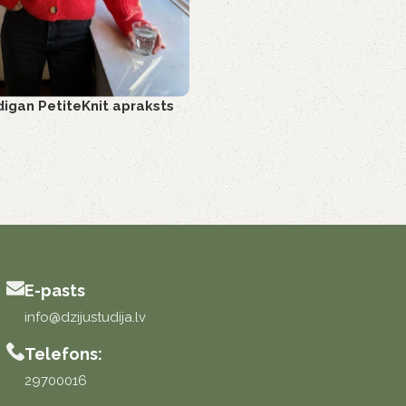
igan PetiteKnit apraksts
E-pasts
info@dzijustudija.lv
Telefons:
29700016