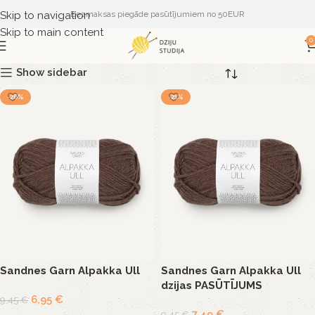
Skip to navigation
Bezmaksas piegāde pasūtījumiem no 50EUR
Skip to main content
0
Show sidebar
-26%
-21%
Sandnes Garn Alpakka Ull
Sandnes Garn Alpakka Ull
dzijas PASŪTĪJUMS
6,95
€
9,45
€
7,49
€
9,45
€