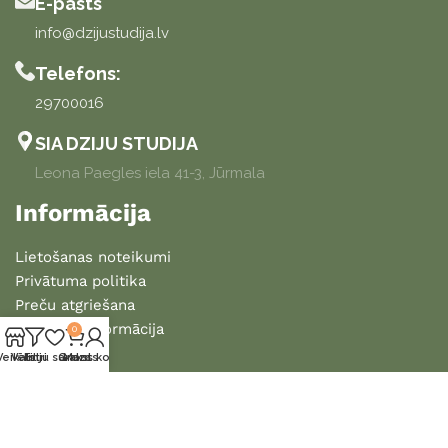
E-pasts
info@dzijustudija.lv
Telefons:
29700016
SIA DZIJU STUDIJA
Leona Paegles iela 41-3, Jūrmala
Informācija
Lietošanas noteikumi
Privātuma politika
Preču atgriešana
Piegādes informācija
0
Veikals
Vēlmju saraksts
Filtri
Grozs
Mans konts
2025 DZIJU STUDIJA