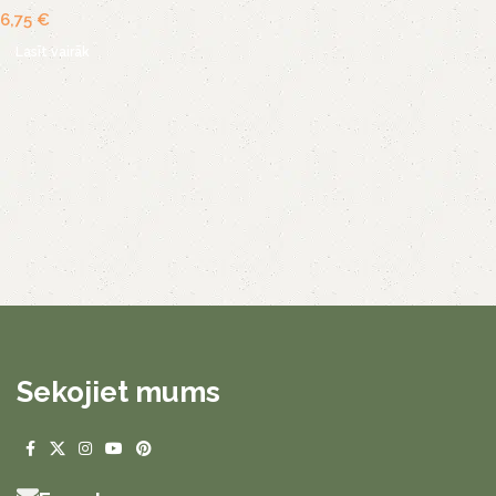
6,75
€
Lasīt vairāk
Sekojiet mums