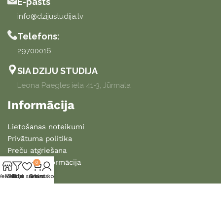
E-pasts
info@dzijustudija.lv
Telefons:
29700016
SIA DZIJU STUDIJA
Leona Paegles iela 41-3, Jūrmala
Informācija
Lietošanas noteikumi
Privātuma politika
Preču atgriešana
Piegādes informācija
0
Veikals
Vēlmju saraksts
Filtri
Grozs
Mans konts
2025 DZIJU STUDIJA