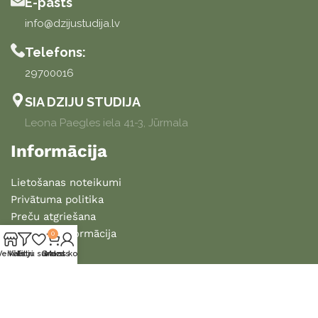
E-pasts
info@dzijustudija.lv
Telefons:
29700016
SIA DZIJU STUDIJA
Leona Paegles iela 41-3, Jūrmala
Informācija
Lietošanas noteikumi
Privātuma politika
Preču atgriešana
Piegādes informācija
0
Veikals
Vēlmju saraksts
Filtri
Grozs
Mans konts
2025 DZIJU STUDIJA