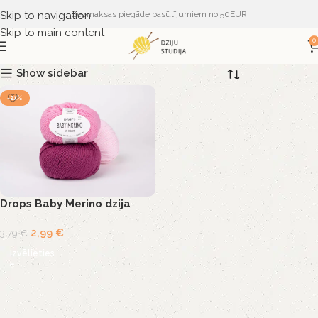
Skip to navigation
Bezmaksas piegāde pasūtījumiem no 50EUR
Skip to main content
0
Show sidebar
-21%
Drops Baby Merino dzija
2,99
€
3,79
€
Izvēlieties