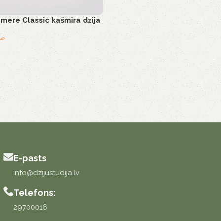
hmere Classic kašmira dzija
€
E-pasts
info@dzijustudija.lv
Telefons:
29700016