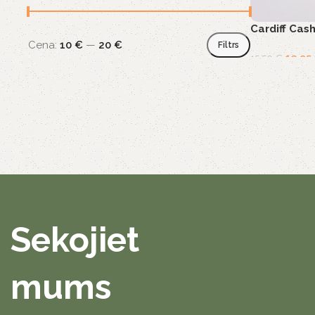
Cardiff Cas
Cena:
10 €
—
20 €
Filtrs
13,95
15,50
€
Sekojiet
mums