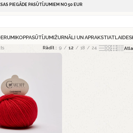
SAS PIEGĀDE PASŪTĪJUMIEM NO 50 EUR
DERUMI
KOPPASŪTĪJUMI
ŽURNĀLI UN APRAKSTI
ATLAIDES
ts
Rādīt
9
12
18
24