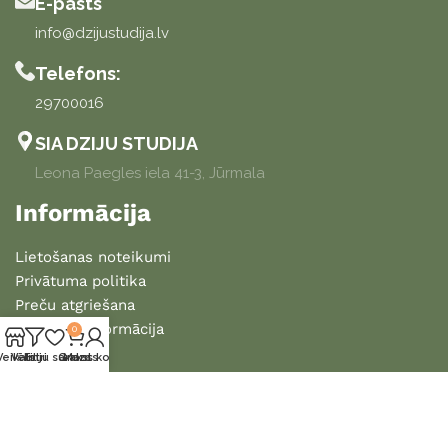
E-pasts
info@dzijustudija.lv
Telefons:
29700016
SIA DZIJU STUDIJA
Leona Paegles iela 41-3, Jūrmala
Informācija
Lietošanas noteikumi
Privātuma politika
Preču atgriešana
Piegādes informācija
0
Veikals
Vēlmju saraksts
Filtri
Grozs
Mans konts
2025 DZIJU STUDIJA