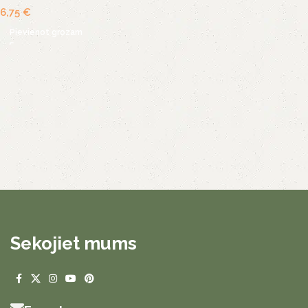
6,75
€
Pievienot grozam
Sekojiet mums