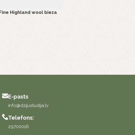
ine Highland wool bieza
E-pasts
info@dzijustudija.lv
Telefons:
29700016