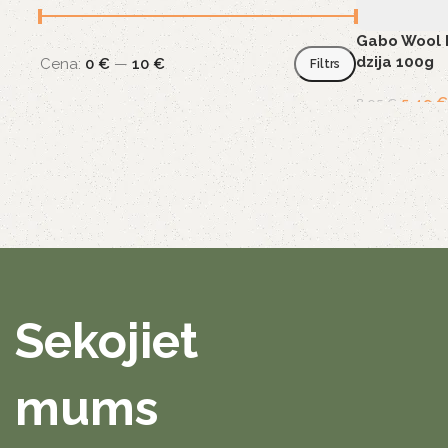
Gabo Wool F
dzija 100g
Cena:
0 €
—
10 €
Filtrs
5,49
€
8,95
€
Sekojiet
mums