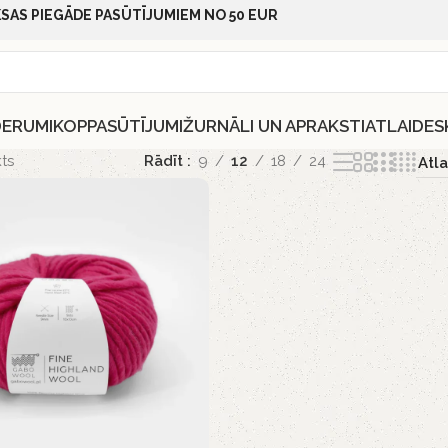
SAS PIEGĀDE PASŪTĪJUMIEM NO 50 EUR
DERUMI
KOPPASŪTĪJUMI
ŽURNĀLI UN APRAKSTI
ATLAIDES
ts
Rādīt
9
12
18
24