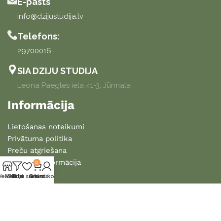
E-pasts
info@dzijustudija.lv
Telefons:
29700016
SIA DZIJU STUDIJA
Leona Paegles iela 41-3, Jūrmala
Informācija
Lietošanas noteikumi
Privātuma politika
Preču atgriešana
Piegādes informācija
0
Veikals
Vēlmju saraksts
Filtri
Grozs
Mans konts
2025 DZIJU STUDIJA