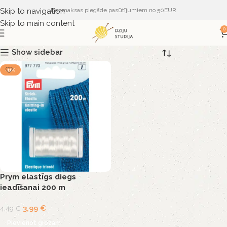
Skip to navigation
Bezmaksas piegāde pasūtījumiem no 50EUR
Skip to main content
0
Show sidebar
-11%
Prym elastīgs diegs
ieadīšanai 200 m
3,99
€
4,49
€
Pievienot grozam