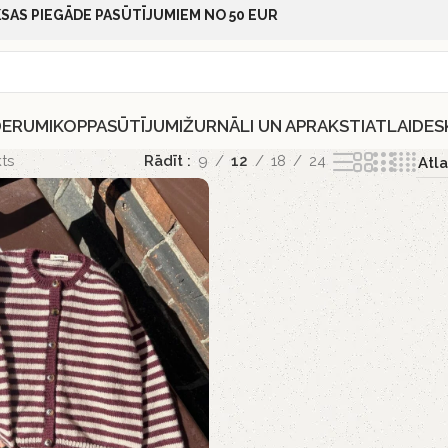
SAS PIEGĀDE PASŪTĪJUMIEM NO 50 EUR
DERUMI
KOPPASŪTĪJUMI
ŽURNĀLI UN APRAKSTI
ATLAIDES
ts
Rādīt
9
12
18
24