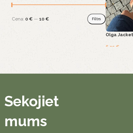
Cena:
0 €
—
10 €
Filtrs
Olga Jacket
6,95
€
Sekojiet
mums