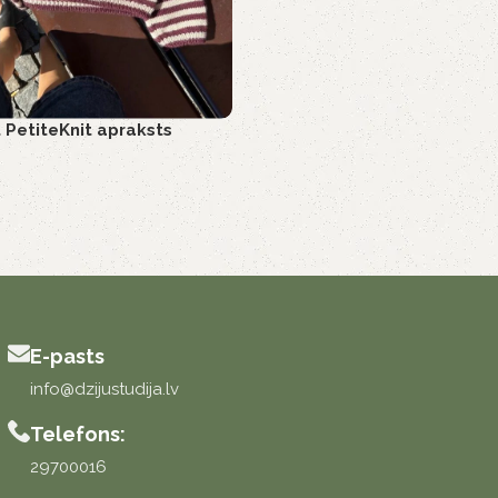
 PetiteKnit apraksts
E-pasts
info@dzijustudija.lv
Telefons:
29700016