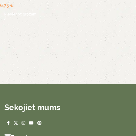
6,75
€
Pievienot grozam
Sekojiet mums