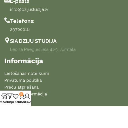
E-pasts
info@dzijustudija.lv
Telefons:
29700016
SIA DZIJU STUDIJA
Leona Paegles iela 41-3, Jūrmala
Informācija
Lietošanas noteikumi
Privātuma politika
Preču atgriešana
Piegādes informācija
0
Veikals
Vēlmju saraksts
Filtri
Grozs
Mans konts
2025 DZIJU STUDIJA