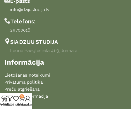
E-pasts
info@dzijustudija.lv
Telefons:
29700016
SIA DZIJU STUDIJA
Leona Paegles iela 41-3, Jūrmala
Informācija
Lietošanas noteikumi
Privātuma politika
Preču atgriešana
Piegādes informācija
0
Veikals
Vēlmju saraksts
Filtri
Grozs
Mans konts
2025 DZIJU STUDIJA