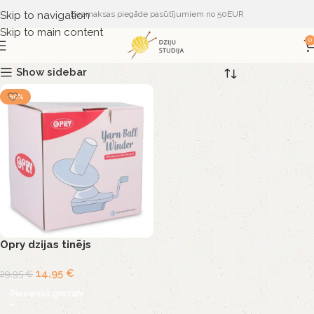
Skip to navigation
Bezmaksas piegāde pasūtījumiem no 50EUR
Skip to main content
0
Show sidebar
-50%
Opry dzijas tinējs
14,95
€
29,95
€
Pievienot grozam