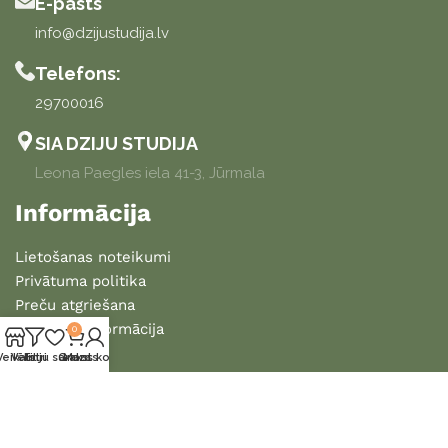
E-pasts
info@dzijustudija.lv
Telefons:
29700016
SIA DZIJU STUDIJA
Leona Paegles iela 41-3, Jūrmala
Informācija
Lietošanas noteikumi
Privātuma politika
Preču atgriešana
Piegādes informācija
0
Veikals
Vēlmju saraksts
Filtri
Grozs
Mans konts
2025 DZIJU STUDIJA