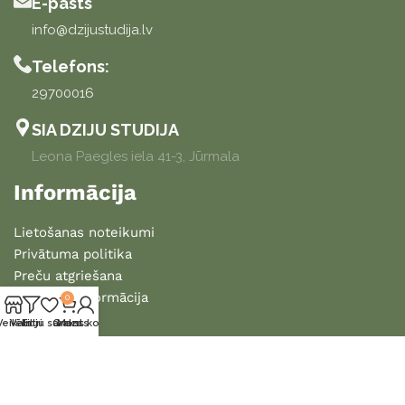
E-pasts
info@dzijustudija.lv
Telefons:
29700016
SIA DZIJU STUDIJA
Leona Paegles iela 41-3, Jūrmala
Informācija
Lietošanas noteikumi
Privātuma politika
Preču atgriešana
Piegādes informācija
0
Veikals
Vēlmju saraksts
Filtri
Grozs
Mans konts
2025 DZIJU STUDIJA