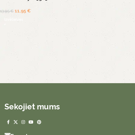
11,95
€
13,95
€
Izvēlieties
Sekojiet mums