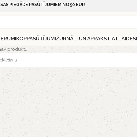
SAS PIEGĀDE PASŪTĪJUMIEM NO 50 EUR
DERUMI
KOPPASŪTĪJUMI
ŽURNĀLI UN APRAKSTI
ATLAIDES
nav produktu