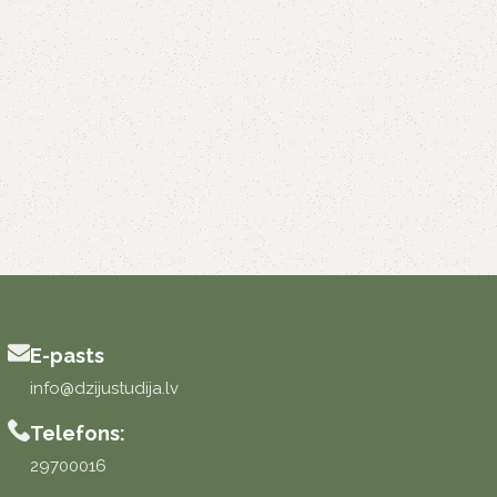
E-pasts
info@dzijustudija.lv
Telefons:
29700016