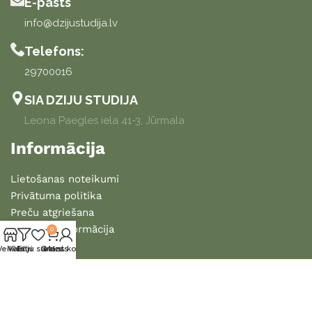
E-pasts
info@dzijustudija.lv
Telefons:
29700016
SIA DZIJU STUDIJA
Leona Paegles iela 41-3, Jūrmala
Informācija
Lietošanas noteikumi
Privātuma politika
Preču atgriešana
Piegādes informācija
0
Veikals
Vēlmju saraksts
Filtri
Grozs
Mans konts
2025 DZIJU STUDIJA