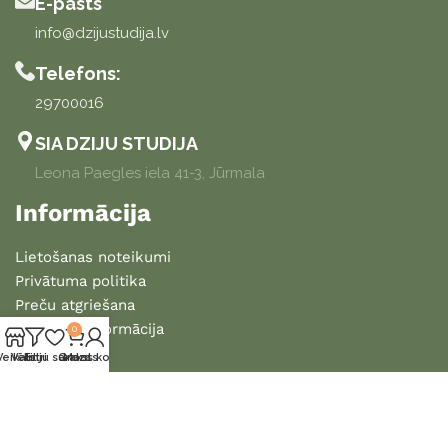
E-pasts
info@dzijustudija.lv
Telefons:
29700016
SIA DZIJU STUDIJA
Leona Paegles iela 41-3, Jūrmala
Informācija
Lietošanas noteikumi
Privātuma politika
Preču atgriešana
Piegādes informācija
0
Veikals
Vēlmju saraksts
Filtri
Grozs
Mans konts
2025 DZIJU STUDIJA