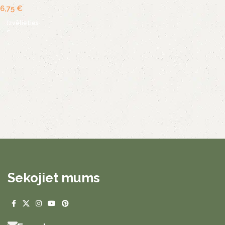
6,75
€
Izvēlieties
Sekojiet mums