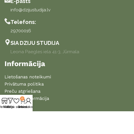
E-pasts
info@dzijustudija.lv
Telefons:
29700016
SIA DZIJU STUDIJA
Leona Paegles iela 41-3, Jūrmala
Informācija
Lietošanas noteikumi
Privātuma politika
Preču atgriešana
Piegādes informācija
0
Veikals
Vēlmju saraksts
Filtri
Grozs
Mans konts
2025 DZIJU STUDIJA