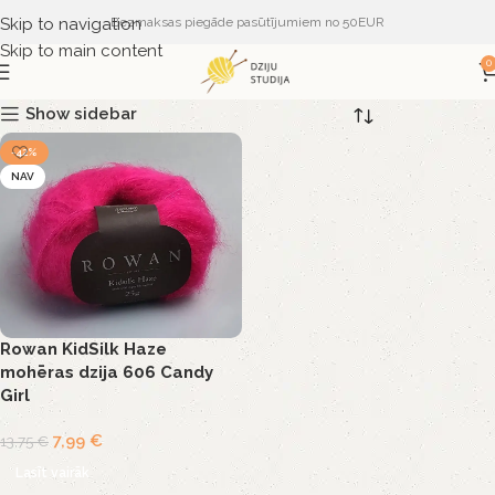
Skip to navigation
Bezmaksas piegāde pasūtījumiem no 50EUR
Skip to main content
0
Show sidebar
-42%
NAV
Rowan KidSilk Haze
mohēras dzija 606 Candy
Girl
7,99
€
13,75
€
Lasīt vairāk