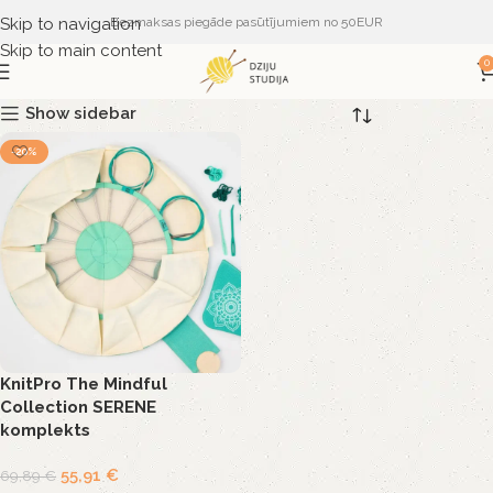
Skip to navigation
Bezmaksas piegāde pasūtījumiem no 50EUR
Skip to main content
0
Show sidebar
-20%
KnitPro The Mindful
Collection SERENE
komplekts
55,91
€
69,89
€