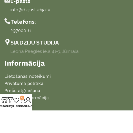
E-pasts
info@dzijustudija.lv
Telefons:
29700016
SIA DZIJU STUDIJA
Leona Paegles iela 41-3, Jūrmala
Informācija
Lietošanas noteikumi
Privātuma politika
Preču atgriešana
Piegādes informācija
0
Veikals
Vēlmju saraksts
Filtri
Grozs
Mans konts
2025 DZIJU STUDIJA