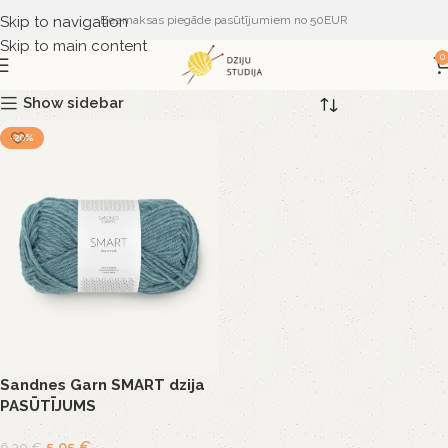
Skip to navigation
Bezmaksas piegāde pasūtījumiem no 50EUR
Skip to main content
0
Show sidebar
-20%
Sandnes Garn SMART dzija
PASŪTĪJUMS
5,05
€
6,30
€