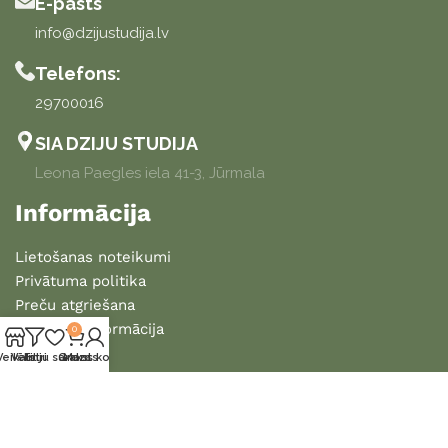
E-pasts
info@dzijustudija.lv
Telefons:
29700016
SIA DZIJU STUDIJA
Leona Paegles iela 41-3, Jūrmala
Informācija
Lietošanas noteikumi
Privātuma politika
Preču atgriešana
Piegādes informācija
0
Veikals
Vēlmju saraksts
Filtri
Grozs
Mans konts
2025 DZIJU STUDIJA