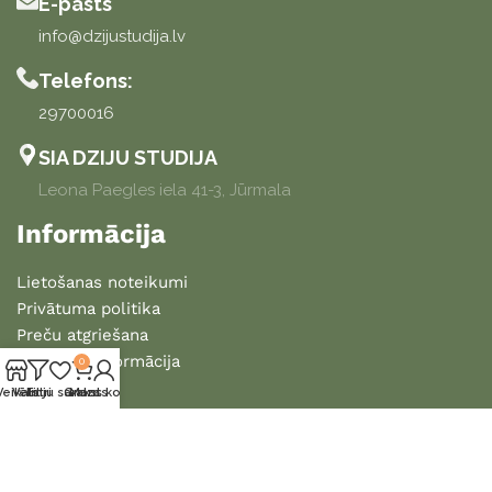
E-pasts
info@dzijustudija.lv
Telefons:
29700016
SIA DZIJU STUDIJA
Leona Paegles iela 41-3, Jūrmala
Informācija
Lietošanas noteikumi
Privātuma politika
Preču atgriešana
Piegādes informācija
0
Veikals
Vēlmju saraksts
Filtri
Grozs
Mans konts
2025 DZIJU STUDIJA