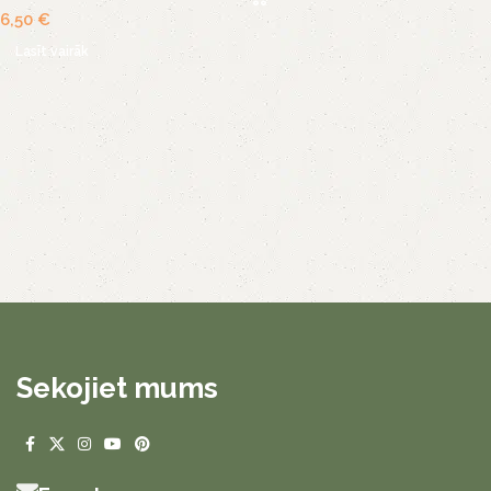
6,50
€
Lasīt vairāk
Sekojiet mums