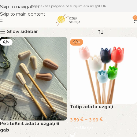
Skip to navigation
Bezmaksas piegāde pasūtījumiem no 50EUR
Skip to main content
0
Show sidebar
NAV
-14%
Tulip adatu uzgaļi
3,59
€
–
3,99
€
PetiteKnit adatu uzgaļi 6
Izvēlieties
gab