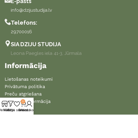
E-pasts
info@dzijustudija.lv
Telefons:
29700016
SIA DZIJU STUDIJA
Leona Paegles iela 41-3, Jūrmala
Informācija
Lietošanas noteikumi
Privātuma politika
Preču atgriešana
Piegādes informācija
0
Veikals
Vēlmju saraksts
Filtri
Grozs
Mans konts
2025 DZIJU STUDIJA