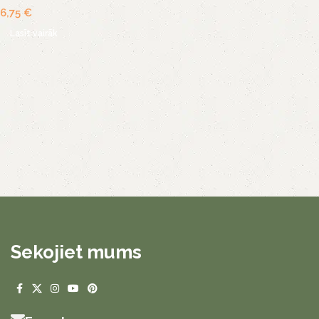
6,75
€
Lasīt vairāk
Sekojiet mums