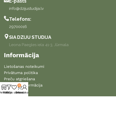
E-pasts
info@dzijustudija.lv
Telefons:
29700016
SIA DZIJU STUDIJA
Leona Paegles iela 41-3, Jūrmala
Informācija
Lietošanas noteikumi
Privātuma politika
Preču atgriešana
Piegādes informācija
0
Veikals
Vēlmju saraksts
Filtri
Grozs
Mans konts
2025 DZIJU STUDIJA