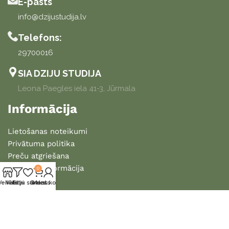
E-pasts
info@dzijustudija.lv
Telefons:
29700016
SIA DZIJU STUDIJA
Leona Paegles iela 41-3, Jūrmala
Informācija
Lietošanas noteikumi
Privātuma politika
Preču atgriešana
Piegādes informācija
0
Veikals
Vēlmju saraksts
Filtri
Grozs
Mans konts
2025 DZIJU STUDIJA