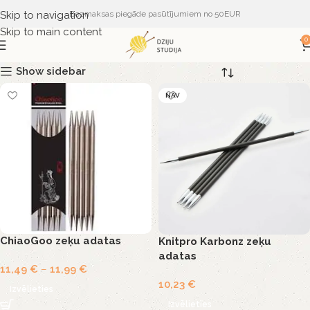
Skip to navigation
Bezmaksas piegāde pasūtījumiem no 50EUR
Skip to main content
0
Show sidebar
NAV
ChiaoGoo zeķu adatas
Knitpro Karbonz zeķu
adatas
11,49
€
–
11,99
€
10,23
€
Izvēlieties
Izvēlieties