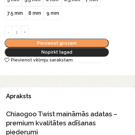
7.5 mm
8 mm
9 mm
Pievienot grozam
Nopirkt tagad
Pievienot vēlmju sarakstam
Apraksts
Chiaogoo Twist maināmās adatas –
premium kvalitātes adīšanas
piederumi