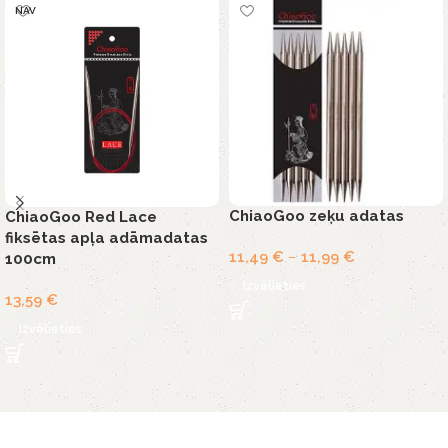
NAV
ChiaoGoo zeķu adatas
ChiaoGoo Red Lace
fiksētas apļa adāmadatas
11,49
€
–
11,99
€
100cm
Izvēlieties
13,59
€
Izvēlieties