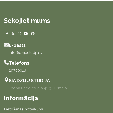
Sekojiet mums
E-pasts
info@dzijustudija.lv
Telefons:
29700016
SIA DZIJU STUDIJA
Leona Paegles iela 41-3, Jūrmala
Informācija
Lietošanas noteikumi