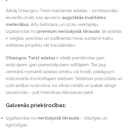
Atklāj Chiaogoo Twist maināmās adatas – profesionāļu
iecienītu izvēli, kas apvieno
augstākās kvalitātes
materiālus
, ērtu lietošanu un izcilu veiktspēju.
Izgatavotas no
premium nerūsējošā tērauda
, šīs adatas
ir vieglas, precīzas un patīkamas rokai, padarot katru
adīšanas projektu vēl baudāmāku.
Chiaogoo Twist adatas
ir ideāli piemērotas gan
iesācējiem, gan pieredzējušiem adītājiem. Tās ļauj
vienkārši nomainīt adatas izmēru vai trosīti, pielāgojot
instrumentu konkrētajam darbam. Sistēmas precizitāte un
uzticamība nodrošina, ka vītnes neslīd un paliek stingri
savienotas – pat intensīvas lietošanas laikā.
Galvenās priekšrocības:
Izgatavotas no
nerūsējošā tērauda
– izturīgas un
ilgmūžīgas