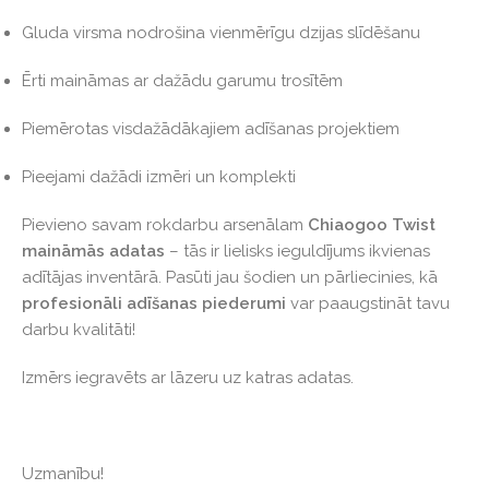
Gluda virsma nodrošina vienmērīgu dzijas slīdēšanu
Ērti maināmas ar dažādu garumu trosītēm
Piemērotas visdažādākajiem adīšanas projektiem
Pieejami dažādi izmēri un komplekti
Pievieno savam rokdarbu arsenālam
Chiaogoo Twist
maināmās adatas
– tās ir lielisks ieguldījums ikvienas
adītājas inventārā. Pasūti jau šodien un pārliecinies, kā
profesionāli adīšanas piederumi
var paaugstināt tavu
darbu kvalitāti!
Izmērs iegravēts ar lāzeru uz katras adatas.
Uzmanību!