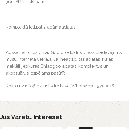
360, SPIN aukliņām
Komplektā ietilpst 2 adāmaadatas
Apskati arī citus ChiaoGoo produktus, plašs piedāvājums
mūsu interneta veikalā. Ja neatradi tās adatas, kuras
meklēji, jebkuras Chiaogoo adatas, komplektus un
aksesuārus iespējams pasūtīt!
Raksti uz info@dzijustudija.lv vai WhatsApp 29700016
Jūs Varētu Interesēt