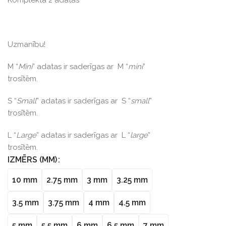
Komplektā 2 adatas
Uzmanību!
M “
Mini
” adatas ir saderīgas ar M “
mini
”
trosītēm.
S “
Small
” adatas ir saderīgas ar S “
small
”
trosītēm.
L “
Large
” adatas ir saderīgas ar L “
large
”
trosītēm.
IZMĒRS (MM)
10 mm
2.75 mm
3 mm
3.25 mm
3.5 mm
3.75 mm
4 mm
4.5 mm
5 mm
5.5 mm
6 mm
6.5 mm
7 mm