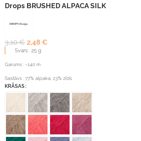
Drops BRUSHED ALPACA SILK
3,10
€
2,48
€
Svars: 25 g
Garums : ~140 m
Sastāvs : 77% alpaka, 23% zīds
KRĀSAS