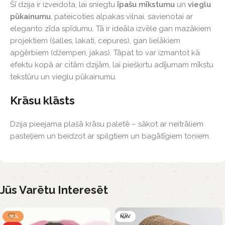
Šī dzija ir izveidota, lai sniegtu
īpašu mīkstumu
un
vieglu
pūkainumu
, pateicoties alpakas vilnai, savienotai ar
eleganto zīda spīdumu. Tā ir ideāla izvēle gan mazākiem
projektiem (šalles, lakati, cepures), gan lielākiem
apģērbiem (džemperi, jakas). Tāpat to var izmantot kā
efektu kopā ar citām dzijām, lai piešķirtu adījumam mīkstu
tekstūru un vieglu pūkainumu.
Krāsu klāsts
Dzija pieejama plašā krāsu paletē – sākot ar neitrāliem
pasteļiem un beidzot ar spilgtiem un bagātīgiem toņiem.
Jūs Varētu Interesēt
-31%
NAV