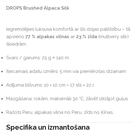
DROPS Brushed Alpaca Silk
Iegremdējies luksusa komfortā ar šīs dzijas palīdzību – tā
apvieno
77 % alpakas vilnas
ar
23 % zīda
(mulberry silk)
šķiedrām.
Svars / garums: 25 g ≈ 140 m.
Iteicamais adatu izmērs: 5 mm vai piemērotas dizainam
Adījuma blīvums: 10 × 10 cm = 17 sts × 22 r.
Mazgāšana: rokām, maksimāli 30 °C, žāvēt izklājot guļus.
Ražots Peru; alpakas vilna no Peru, zīds no Ķīnas.
Specifika un izmantošana