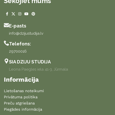
Sekojiet mums
E-pasts
info@dzijustudija.lv
Telefons:
29700016
SIA DZIJU STUDIJA
Leona Paegles iela 41-3, Jūrmala
Informācija
Lietošanas noteikumi
Privātuma politika
Preču atgriešana
Piegādes informācija