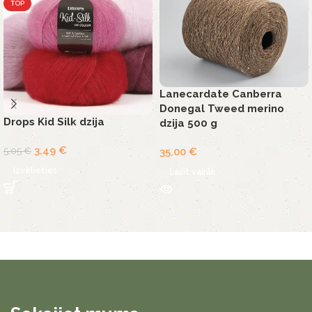
TOP
Lanecardate Canberra
Donegal Tweed merino
Drops Kid Silk dzija
dzija 500 g
3,49
€
5,05
€
35,00
€
Izvēlieties
Lasīt vairāk