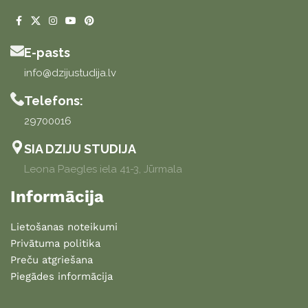
E-pasts
info@dzijustudija.lv
Telefons:
29700016
SIA DZIJU STUDIJA
Leona Paegles iela 41-3, Jūrmala
Informācija
Lietošanas noteikumi
Privātuma politika
Preču atgriešana
Piegādes informācija