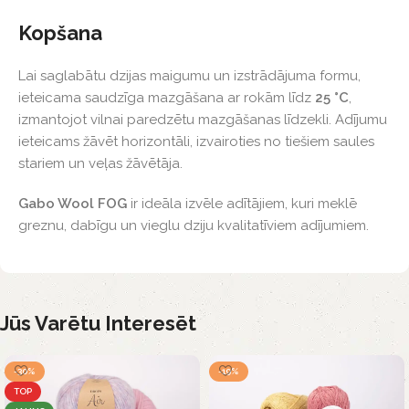
Kopšana
Lai saglabātu dzijas maigumu un izstrādājuma formu,
ieteicama saudzīga mazgāšana ar rokām līdz
25 °C
,
izmantojot vilnai paredzētu mazgāšanas līdzekli. Adījumu
ieteicams žāvēt horizontāli, izvairoties no tiešiem saules
stariem un veļas žāvētāja.
Gabo Wool FOG
ir ideāla izvēle adītājiem, kuri meklē
greznu, dabīgu un vieglu dziju kvalitatīviem adījumiem.
Jūs Varētu Interesēt
-30%
-19%
TOP