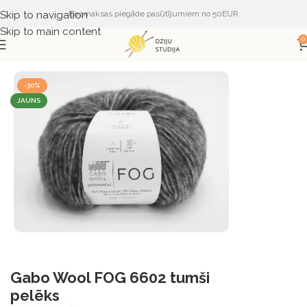
Skip to navigation
Bezmaksas piegāde pasūtījumiem no 50EUR
Skip to main content
0
Sākums
DZIJA
DZIJA PĒC RAŽOTĀJA
Gabo Wool
-30%
JAUNS
Gabo Wool FOG 6602 tumši
pelēks