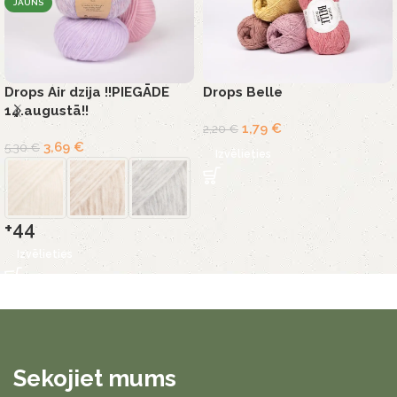
JAUNS
Drops Air dzija !!PIEGĀDE
Drops Belle
14.augustā!!
1,79
€
2,20
€
3,69
€
5,30
€
Izvēlieties
+44
Izvēlieties
Sekojiet mums