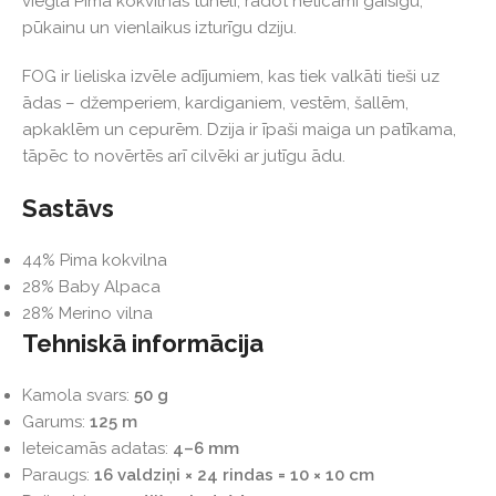
vieglā Pima kokvilnas tunelī, radot neticami gaisīgu,
pūkainu un vienlaikus izturīgu dziju.
FOG ir lieliska izvēle adījumiem, kas tiek valkāti tieši uz
ādas – džemperiem, kardiganiem, vestēm, šallēm,
apkaklēm un cepurēm. Dzija ir īpaši maiga un patīkama,
tāpēc to novērtēs arī cilvēki ar jutīgu ādu.
Sastāvs
44% Pima kokvilna
28% Baby Alpaca
28% Merino vilna
Tehniskā informācija
Kamola svars:
50 g
Garums:
125 m
Ieteicamās adatas:
4–6 mm
Paraugs:
16 valdziņi × 24 rindas = 10 × 10 cm