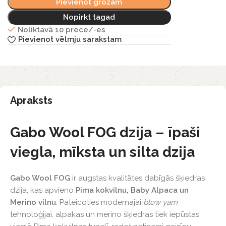
Pievienot grozam
Nopirkt tagad
Noliktavā 10 prece/-es
Pievienot vēlmju sarakstam
Apraksts
Gabo Wool FOG dzija – īpaši
viegla, mīksta un silta dzija
Gabo Wool FOG
ir augstas kvalitātes dabīgās šķiedras
dzija, kas apvieno
Pima kokvilnu, Baby Alpaca un
Merino vilnu
. Pateicoties modernajai
blow yarn
tehnoloģijai, alpakas un merino šķiedras tiek iepūstas