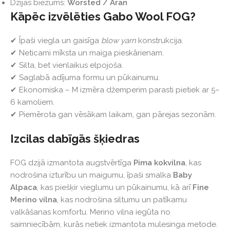
Dzijas biezums:
Worsted / Aran
Kāpēc izvēlēties Gabo Wool FOG?
✔ Īpaši viegla un gaisīga
blow yarn
konstrukcija.
✔ Neticami mīksta un maiga pieskārienam.
✔ Silta, bet vienlaikus elpojoša.
✔ Saglabā adījuma formu un pūkainumu.
✔ Ekonomiska – M izmēra džemperim parasti pietiek ar 5–
6 kamoliem.
✔ Piemērota gan vēsākam laikam, gan pārejas sezonām.
Izcilas dabīgās šķiedras
FOG dzijā izmantota augstvērtīga
Pima kokvilna
, kas
nodrošina izturību un maigumu, īpaši smalka
Baby
Alpaca
, kas piešķir vieglumu un pūkainumu, kā arī
Fine
Merino vilna
, kas nodrošina siltumu un patīkamu
valkāšanas komfortu. Merino vilna iegūta no
saimniecībām, kurās netiek izmantota mulesinga metode.