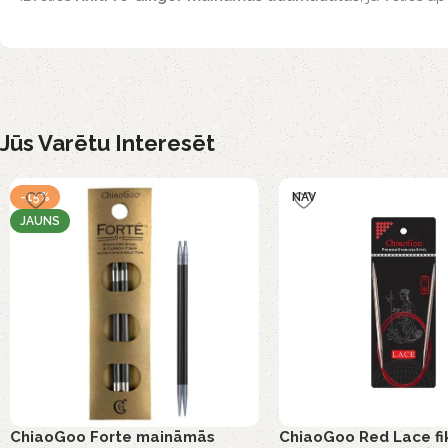
Jūs Varētu Interesēt
-15%
NAV
JAUNS
ChiaoGoo Forte maināmās
ChiaoGoo Red Lace fi