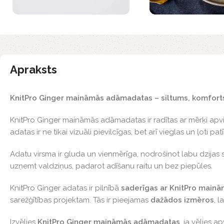
Apraksts
KnitPro Ginger maināmās adāmadatas – siltums, komfort
KnitPro Ginger maināmās adāmadatas ir radītas ar mērķi ap
adatas ir ne tikai vizuāli pievilcīgas, bet arī vieglas un ļot
Adatu virsma ir gluda un vienmērīga, nodrošinot labu dzijas sl
uzņemt valdziņus, padarot adīšanu raitu un bez piepūles.
KnitPro Ginger adatas ir pilnībā
saderīgas ar KnitPro main
sarežģītības projektam. Tās ir pieejamas
dažādos izmēros
, 
Izvēlies
KnitPro Ginger maināmās adāmadatas
, ja vēlies 