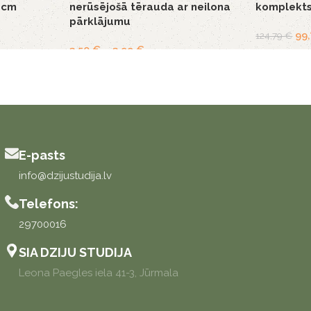
0cm
nerūsējošā tērauda ar neilona
komplekt
pārklājumu
99
124,79
€
3,50
€
–
3,99
€
E-pasts
info@dzijustudija.lv
Telefons:
29700016
SIA DZIJU STUDIJA
Leona Paegles iela 41-3, Jūrmala