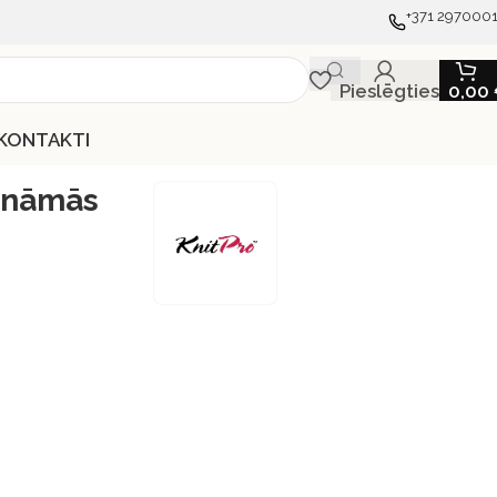
+371 297000
Pieslēgties
0,00
KONTAKTI
aināmās