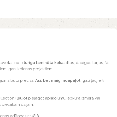
atavotas no
izturīga laminēta koka
siltos, dabīgos toņos, šīs
riem, gan ikdienas projektiem.
dījums būtu precīzs.
Asi, bet maigi noapaļoti gali
ļauj ērti
ollection) ļaujot pielāgot aprīkojumu jebkura izmēra vai
dz biezākām dzijām.
enas adīšanas rituālā.