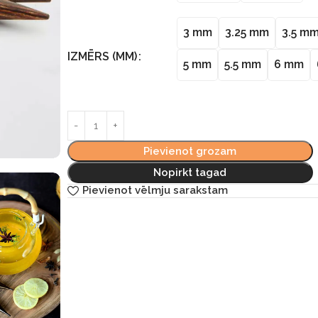
3 mm
3.25 mm
3.5 m
IZMĒRS (MM)
5 mm
5.5 mm
6 mm
Pievienot grozam
Nopirkt tagad
Pievienot vēlmju sarakstam