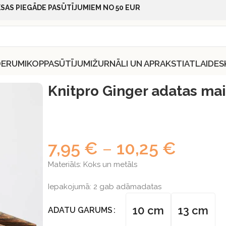
SAS PIEGĀDE PASŪTĪJUMIEM NO 50 EUR
DERUMI
KOPPASŪTĪJUMI
ŽURNĀLI UN APRAKSTI
ATLAIDES
 adatas maināmās
Knitpro Ginger adatas m
7,95
€
–
10,25
€
Materiāls: Koks un metāls
Iepakojumā: 2 gab adāmadatas
10 cm
13 cm
ADATU GARUMS