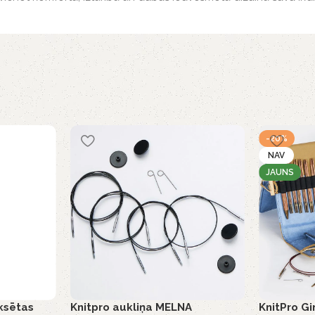
-20%
NAV
JAUNS
ksētas
Knitpro aukliņa MELNA
KnitPro G