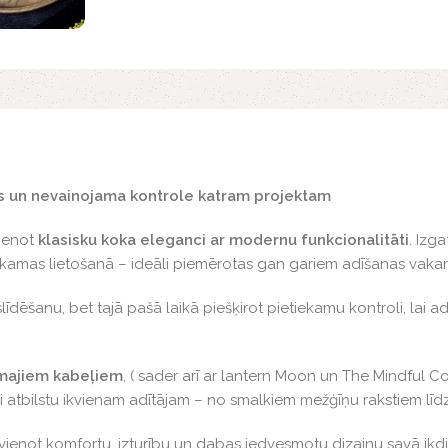
s un nevainojama kontrole katram projektam
vienot
klasisku koka eleganci ar modernu funkcionalitāti
. Izg
i patīkamas lietošanā – ideāli piemērotas gan gariem adīšanas vaka
īdēšanu, bet tajā pašā laikā piešķirot pietiekamu kontroli, lai a
āmajiem kabeļiem
, ( sader arī ar lantern Moon un The Mindful C
lai atbilstu ikvienam adītājam – no smalkiem mežģīņu rakstiem lī
apvienot komfortu, izturību un dabas iedvesmotu dizainu savā ikdi