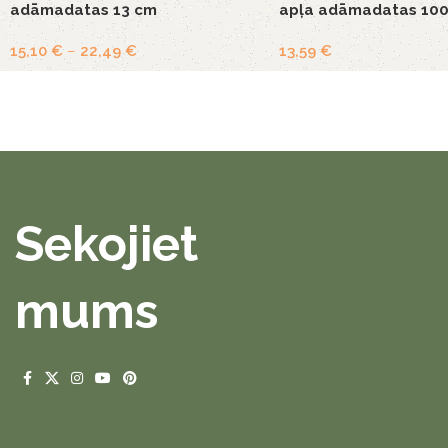
adāmadatas 13 cm
apļa adāmadatas 10
15,10
€
–
22,49
€
13,59
€
Sekojiet
mums