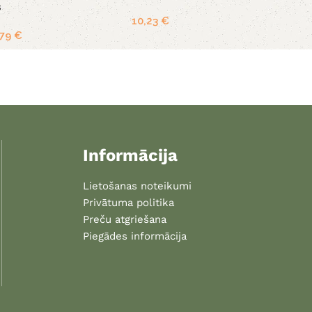
s
10,23
€
,79
€
Informācija
Lietošanas noteikumi
Privātuma politika
Preču atgriešana
Piegādes informācija