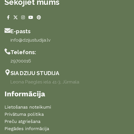
Sekojiet mums
E-pasts
info@dzijustudija.lv
Telefons:
29700016
SIA DZIJU STUDIJA
Leona Paegles iela 41-3, Jūrmala
Informācija
Lietošanas noteikumi
Privātuma politika
Preču atgriešana
Piegādes informācija