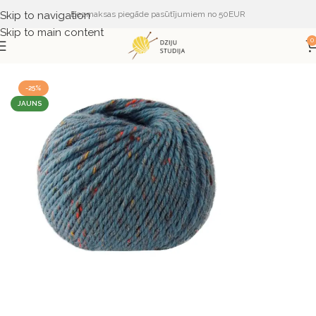
Skip to navigation
Bezmaksas piegāde pasūtījumiem no 50EUR
Skip to main content
0
Sākums
DZIJA
DZIJA PĒC RAŽOTĀJA
LANA GATTO
-25%
JAUNS