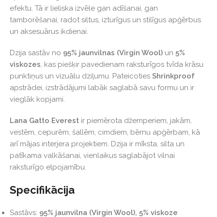
efektu. Tā ir lieliska izvēle gan adīšanai, gan
tamborēšanai, radot siltus, izturīgus un stilīgus apģērbus
un aksesuārus ikdienai.
Dzija sastāv no
95% jaunvilnas (Virgin Wool)
un
5%
viskozes
, kas piešķir pavedienam raksturīgos tvīda krāsu
punktiņus un vizuālu dziļumu. Pateicoties
Shrinkproof
apstrādei, izstrādājumi labāk saglabā savu formu un ir
vieglāk kopjami.
Lana Gatto Everest
ir piemērota džemperiem, jakām,
vestēm, cepurēm, šallēm, cimdiem, bērnu apģērbam, kā
arī mājas interjera projektiem. Dzija ir mīksta, silta un
patīkama valkāšanai, vienlaikus saglabājot vilnai
raksturīgo elpojamību.
Specifikācija
Sastāvs:
95% jaunvilna (Virgin Wool), 5% viskoze