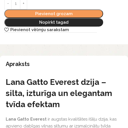
Pievienot grozam
Nopirkt tagad
Pievienot vēlmju sarakstam
Apraksts
Lana Gatto Everest dzija –
silta, izturīga un elegantam
tvīda efektam
Lana Gatto Everest
ir augstas kvalitātes itāļu dzija, kas
apvieno dabīgas vilnas siltumu ar izsmalcinātu tvīda