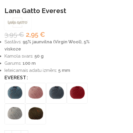
Lana Gatto Everest
3,95
€
2,95
€
Sastāvs:
95% jaunvilna (Virgin Wool), 5%
viskoze
Kamola svars:
50 g
Garums:
100 m
Ieteicamais adatu izmērs:
5 mm
EVEREST