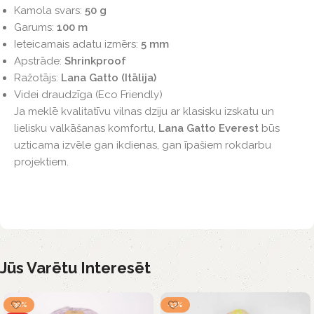
Kamola svars:
50 g
Garums:
100 m
Ieteicamais adatu izmērs:
5 mm
Apstrāde:
Shrinkproof
Ražotājs:
Lana Gatto (Itālija)
Videi draudzīga (Eco Friendly)
Ja meklē kvalitatīvu vilnas dziju ar klasisku izskatu un
lielisku valkāšanas komfortu,
Lana Gatto Everest
būs
uzticama izvēle gan ikdienas, gan īpašiem rokdarbu
projektiem.
Jūs Varētu Interesēt
-30%
-13%