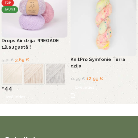
TOP
JAUNS
Drops Air dzija !!PIEGĀDE
14.augustā!!
KnitPro Symfonie Terra
3,69
€
5,30
€
dzija
12,99
€
14,99
€
+44
Izvēlieties
Izvēlieties