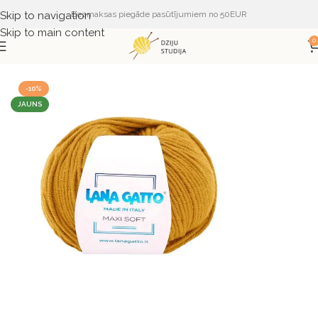
Skip to navigation
Bezmaksas piegāde pasūtījumiem no 50EUR
Skip to main content
0
Sākums
DZIJA
DZIJA PĒC RAŽOTĀJA
LANA GATTO
-10%
JAUNS