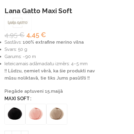
Lana Gatto Maxi Soft
4,95
€
4,45
€
Sastāvs:
100% extrafine merino vilna
Svars: 50 g
Garums: ~90 m
Ieteicamais adāmadatu izmērs: 4–5 mm
!! Lūdzu, ņemiet vērā, ka šie produkti nav
mūsu noliktavā, tie tiks Jums pasūtīti !!
Piegāde aptuveni 15.maijā
MAXI SOFT