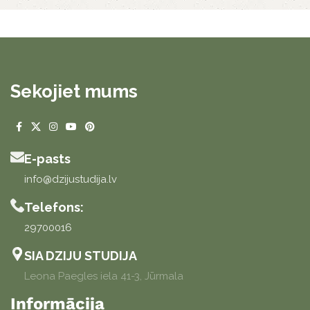
Sekojiet mums
E-pasts
info@dzijustudija.lv
Telefons:
29700016
SIA DZIJU STUDIJA
Leona Paegles iela 41-3, Jūrmala
Informācija