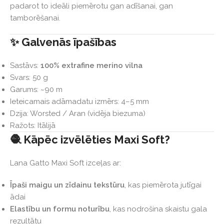
padarot to ideāli piemērotu gan adīšanai, gan
tamborēšanai.
✨ Galvenās īpašības
Sastāvs:
100% extrafine merino vilna
Svars: 50 g
Garums: ~90 m
Ieteicamais adāmadatu izmērs: 4–5 mm
Dzija: Worsted / Aran (vidēja biezuma)
Ražots: Itālijā
🧶 Kāpēc izvēlēties Maxi Soft?
Lana Gatto Maxi Soft izceļas ar:
Īpaši maigu un zīdainu tekstūru
, kas piemērota jutīgai
ādai
Elastību un formu noturību
, kas nodrošina skaistu gala
rezultātu