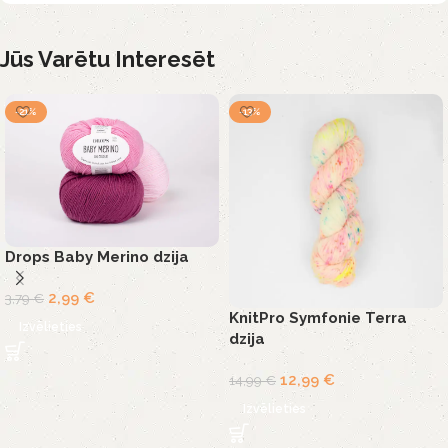
Jūs Varētu Interesēt
-21%
-13%
Drops Baby Merino dzija
2,99
€
3,79
€
KnitPro Symfonie Terra
Izvēlieties
dzija
12,99
€
14,99
€
Izvēlieties