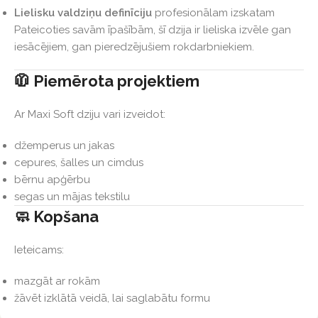
Lielisku valdziņu definīciju
profesionālam izskatam
Pateicoties savām īpašībām, šī dzija ir lieliska izvēle gan
iesācējiem, gan pieredzējušiem rokdarbniekiem.
🧥 Piemērota projektiem
Ar Maxi Soft dziju vari izveidot:
džemperus un jakas
cepures, šalles un cimdus
bērnu apģērbu
segas un mājas tekstilu
🧼 Kopšana
Ieteicams:
mazgāt ar rokām
žāvēt izklātā veidā, lai saglabātu formu