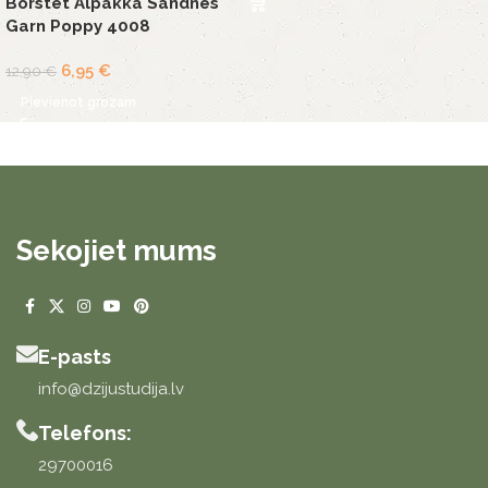
Borstet Alpakka Sandnes
Garn Poppy 4008
6,95
€
12,90
€
Pievienot grozam
Sekojiet mums
E-pasts
info@dzijustudija.lv
Telefons:
29700016