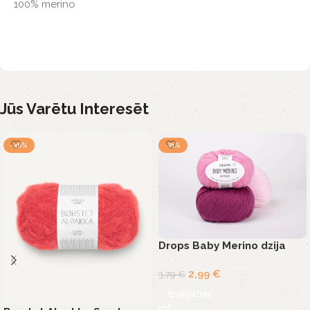
100% merino
Jūs Varētu Interesēt
-46%
-21%
Drops Baby Merino dzija
2,99
€
3,79
€
Izvēlieties