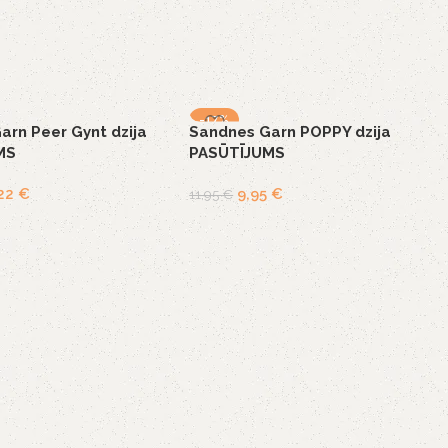
-17%
arn Peer Gynt dzija
Sandnes Garn POPPY dzija
MS
PASŪTĪJUMS
,22
€
9,95
€
11,95
€