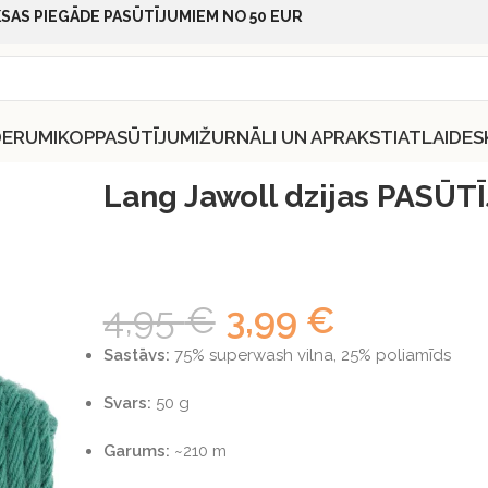
SAS PIEGĀDE PASŪTĪJUMIEM NO 50 EUR
DERUMI
KOPPASŪTĪJUMI
ŽURNĀLI UN APRAKSTI
ATLAIDES
UMS
Lang Jawoll dzijas PASŪ
4,95
€
3,99
€
Sastāvs:
75% superwash vilna, 25% poliamīds
Svars:
50 g
Garums:
~210 m