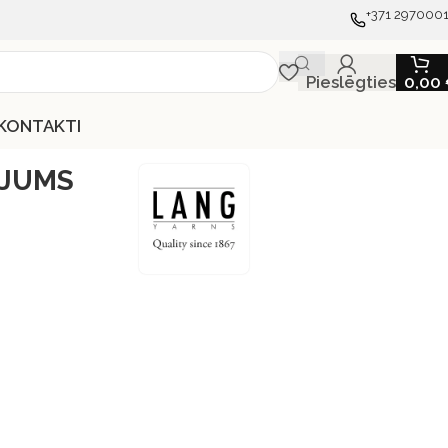
+371 297000
Pieslēgties
0,00
KONTAKTI
TĪJUMS