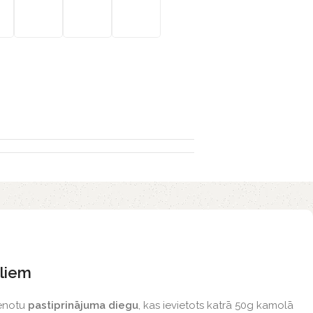
aliem
ienotu
pastiprinājuma diegu
, kas ievietots katrā 50g kamolā