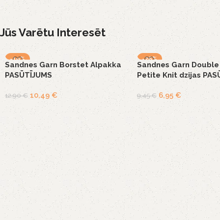
Jūs Varētu Interesēt
-19%
-26%
Sandnes Garn Borstet Alpakka
Sandnes Garn Double
PASŪTĪJUMS
Petite Knit dzijas PA
10,49
€
6,95
€
12,90
€
9,45
€