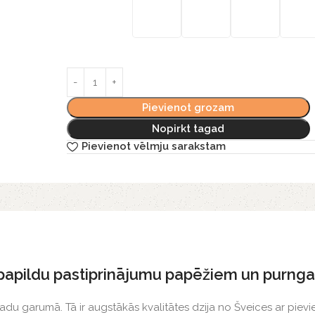
Pievienot grozam
Nopirkt tagad
Pievienot vēlmju sarakstam
r papildu pastiprinājumu papēžiem un purng
adu garumā. Tā ir augstākās kvalitātes dzija no Šveices ar piev