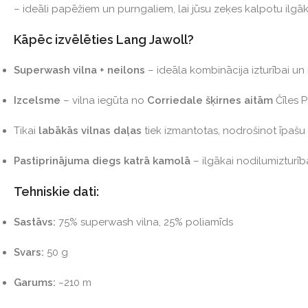
– ideāli papēžiem un purngaliem, lai jūsu zeķes kalpotu ilgāk
Kāpēc izvēlēties Lang Jawoll?
Superwash vilna + neilons
– ideāla kombinācija izturībai u
Izcelsme
– vilna iegūta no
Corriedale šķirnes aitām
Čīles P
Tikai
labākās vilnas daļas
tiek izmantotas, nodrošinot īpašu 
Pastiprinājuma diegs katrā kamolā
– ilgākai nodilumizturīb
Tehniskie dati:
Sastāvs:
75% superwash vilna, 25% poliamīds
Svars:
50 g
Garums:
~210 m