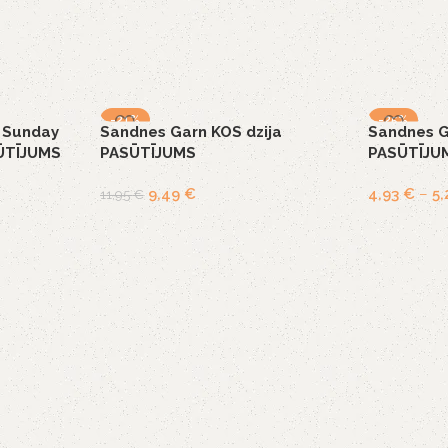
-21%
-25%
 Sunday
Sandnes Garn KOS dzija
Sandnes G
SŪTĪJUMS
PASŪTĪJUMS
PASŪTĪJU
9,49
€
4,93
€
–
5
11,95
€