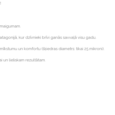
!
n maigumam.
atagonijā, kur dzīvnieki brīvi ganās savvaļā visu gadu.
mīkstumu un komfortu (šķiedras diametrs: tikai 25 mikroni).
ai un lieliskam rezultātam.