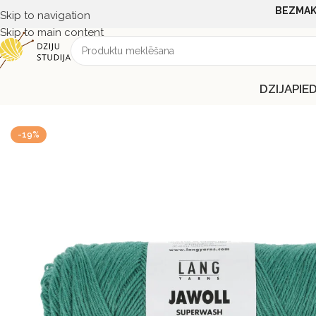
BEZMAK
Skip to navigation
Skip to main content
DZIJA
PIE
Sākums
KOPPASŪTĪJUMI
Lang
Lang Jawoll dzijas PASŪTĪJ
-19%