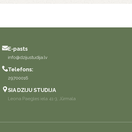
E-pasts
info@dzijustudija.lv
Telefons:
29700016
SIA DZIJU STUDIJA
Leona Paegles iela 41-3, Jūrmala