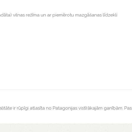
ta) vilnas režīma un ar piemērotu mazgāšanas līdzekli
itāte ir rūpīgi atlasīta no Patagonijas vistīrākajām ganībām. Pasūt