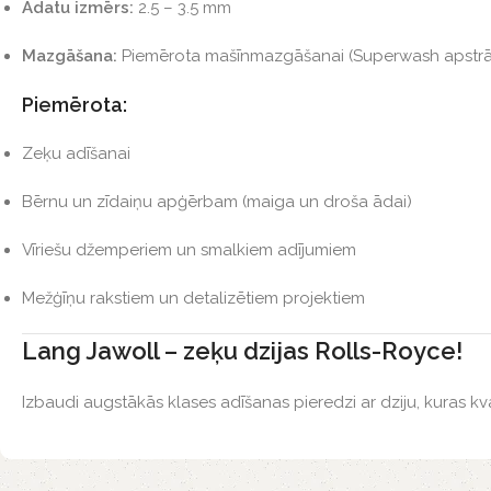
Adatu izmērs:
2.5 – 3.5 mm
Mazgāšana:
Piemērota mašīnmazgāšanai (Superwash apstrādā
Piemērota:
Zeķu adīšanai
Bērnu un zīdaiņu apģērbam (maiga un droša ādai)
Vīriešu džemperiem un smalkiem adījumiem
Mežģīņu rakstiem un detalizētiem projektiem
Lang Jawoll – zeķu dzijas Rolls-Royce!
Izbaudi augstākās klases adīšanas pieredzi ar dziju, kuras kval