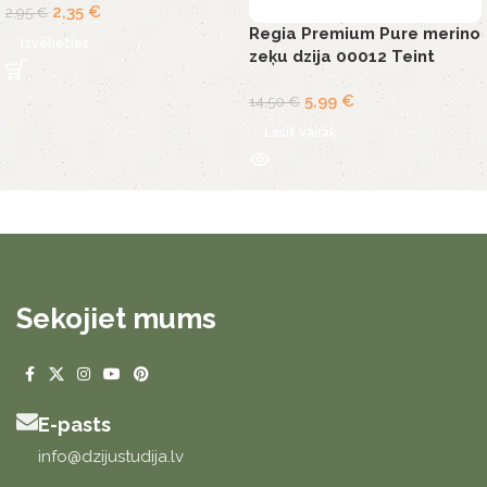
2,35
€
2,95
€
Regia Premium Pure merino
Izvēlieties
zeķu dzija 00012 Teint
5,99
€
14,50
€
Lasīt vairāk
Sekojiet mums
E-pasts
info@dzijustudija.lv