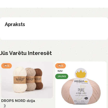
Apraksts
Jūs Varētu Interesēt
-20%
-59%
NAV
JAUNS
DROPS NORD dzija