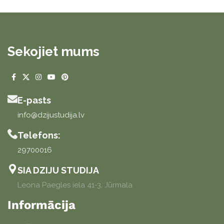
Sekojiet mums
E-pasts
info@dzijustudija.lv
Telefons:
29700016
SIA DZIJU STUDIJA
Leona Paegles iela 41-3, Jūrmala
Informācija