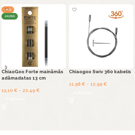
-15%
JAUNS
ChiaoGoo Forte maināmās
Chiaogoo Swiv 360 kabelis
adāmadatas 13 cm
11,98
€
–
12,99
€
15,10
€
–
22,49
€
Izvēlieties
Izvēlieties