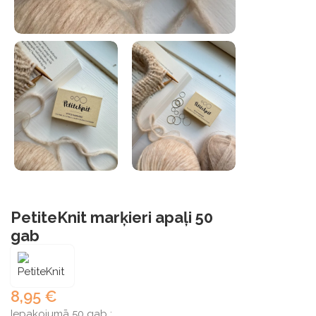
PetiteKnit marķieri apaļi 50
gab
8,95
€
Iepakojumā 50 gab :