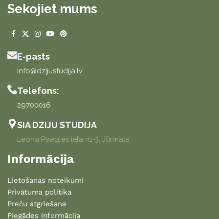
Sekojiet mums
E-pasts
info@dzijustudija.lv
Telefons:
29700016
SIA DZIJU STUDIJA
Leona Paegles iela 41-3, Jūrmala
Informācija
Lietošanas noteikumi
Privātuma politika
Preču atgriešana
Piegādes informācija