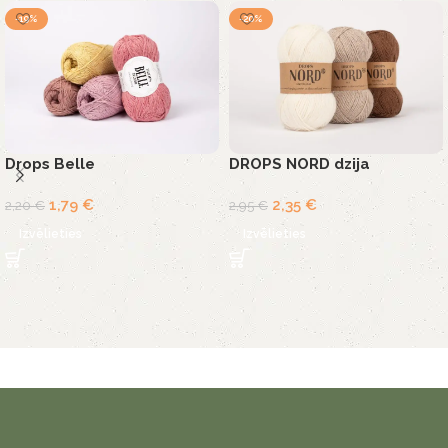
-19%
-20%
Drops Belle
DROPS NORD dzija
1,79
€
2,35
€
2,20
€
2,95
€
Izvēlieties
Izvēlieties