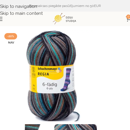
Skip to navigation
Bezmaksas piegāde pasūtījumiem no 50EUR
Skip to main content
0
Sākums
DZIJA
DZIJA PĒC RAŽOTĀJA
REGIA
-20%
NAV