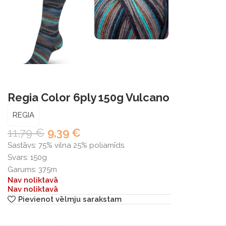
Regia Color 6ply 150g Vulcano
REGIA
11,79
€
9,39
€
Sastāvs: 75% vilna 25% poliamīds
Svars: 150g
Garums: 375m
Nav noliktavā
Nav noliktavā
Pievienot vēlmju sarakstam