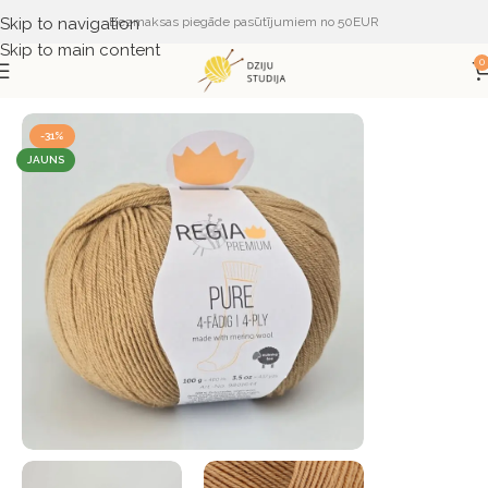
Skip to navigation
Bezmaksas piegāde pasūtījumiem no 50EUR
Skip to main content
0
Sākums
DZIJA
DZIJA PĒC RAŽOTĀJA
REGIA
-31%
JAUNS