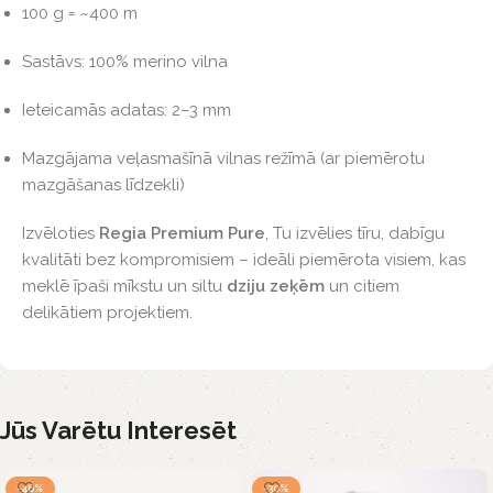
100 g = ~400 m
Sastāvs: 100% merino vilna
Ieteicamās adatas: 2–3 mm
Mazgājama veļasmašīnā vilnas režīmā (ar piemērotu
mazgāšanas līdzekli)
Izvēloties
Regia Premium Pure
, Tu izvēlies tīru, dabīgu
kvalitāti bez kompromisiem – ideāli piemērota visiem, kas
meklē īpaši mīkstu un siltu
dziju zeķēm
un citiem
delikātiem projektiem.
Jūs Varētu Interesēt
-46%
-30%