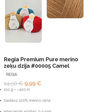
Regia Premium Pure merino
zeķu dzija #00005 Camel
REGIA
14,50
€
9,99
€
100 g = ~400 m
Sastāvs: 100% merino vilna
Ieteicamās adatas: 2–3 mm