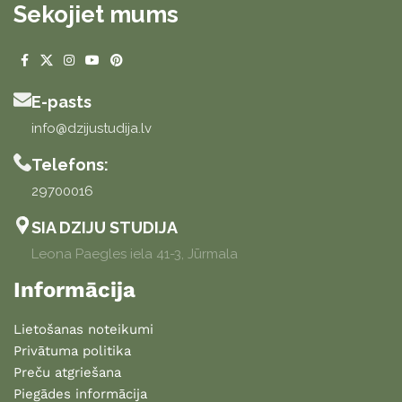
Sekojiet mums
E-pasts
info@dzijustudija.lv
Telefons:
29700016
SIA DZIJU STUDIJA
Leona Paegles iela 41-3, Jūrmala
Informācija
Lietošanas noteikumi
Privātuma politika
Preču atgriešana
Piegādes informācija