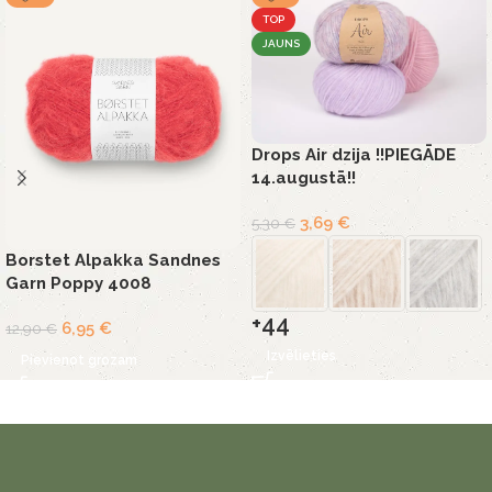
TOP
JAUNS
Drops Air dzija !!PIEGĀDE
14.augustā!!
3,69
€
5,30
€
Borstet Alpakka Sandnes
Garn Poppy 4008
+44
6,95
€
12,90
€
Izvēlieties
Pievienot grozam