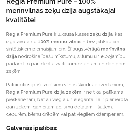
Regia Premium Pure – 100%
merīnvilnas zeķu dzija augstākajai
kvalitātei
Regia Premium Pure
ir luksusa klases
zeķu dzija
, kas
izgatavota no
100% merino vilnas
– bez jebkādiem
sintētiskiem piemaisījumiem. Šī augstvērtīgā
merīnvilna
dzija
nodrošina īpašu mīkstumu, siltumu un elpojamību,
padarot to par ideālu izvēli komfortablām un dabīgām
zeķēm.
Pateicoties īpaši smalkiem vilnas šķiedru pavedieniem,
Regia Premium Pure dzija zeķēm
ir ne tikai patīkama
pieskārienam, bet arī viegla un eleganta. Tā ir piemērota
gan zeķēm, gan citām adījumu detaļām – šallēm,
cepurēm, bērnu drēbēm vai pat viegliem džemperiem.
Galvenās īpašības: