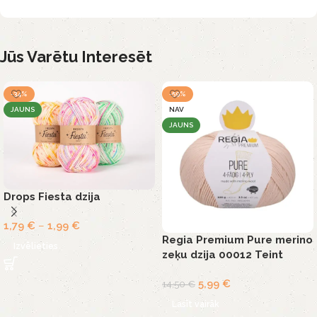
Jūs Varētu Interesēt
-34%
-59%
JAUNS
NAV
JAUNS
Drops Fiesta dzija
1,79
€
–
1,99
€
Regia Premium Pure merino
Izvēlieties
zeķu dzija 00012 Teint
5,99
€
14,50
€
Lasīt vairāk