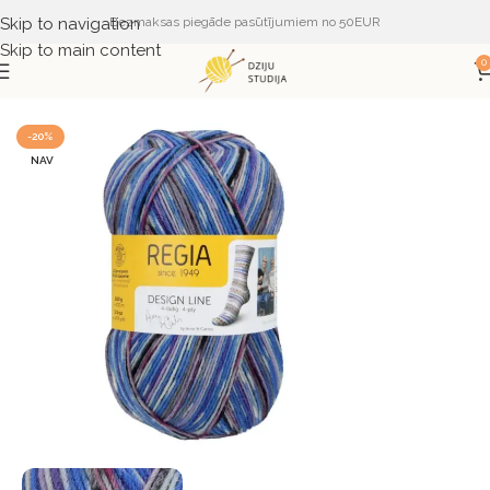
Skip to navigation
Bezmaksas piegāde pasūtījumiem no 50EUR
Skip to main content
0
Sākums
DZIJA
DZIJA PĒC RAŽOTĀJA
REGIA
-20%
NAV