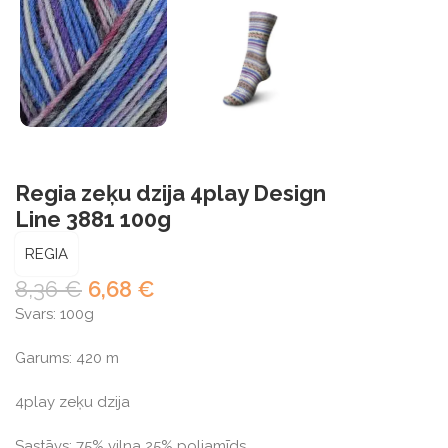
Regia zeķu dzija 4play Design
Line 3881 100g
REGIA
8,36
€
6,68
€
Svars: 100g
Garums: 420 m
4play zeķu dzija
Sastāvs: 75% vilna 25% poliamīds