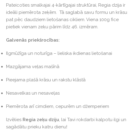
Pateicoties smalkajai 4-kārtīgajai struktūrai, Regia dzija ir
ideāli piemērota zeķēm. Tā saglabā savu formu un krāsu
pat pēc daudziem lietošanas cikliem. Viena 100g fice
pietiek vienam zeķu pārim līdz 46. izmēram.
Galvenās priekšrocības:
Ilgmūžīga un noturīga – lieliska ikdienas lietošanai
Mazgājama veļas mašīnā
Pieejama plašā krāsu un rakstu klāstā
Nesavelkas un nesaveļas
Piemērota arī cimdiem, cepurēm un džemperiem
Izvēlies
Regia zeķu dziju
, lai Tavi rokdarbi kalpotu ilgi un
sagādātu prieku katru dienu!