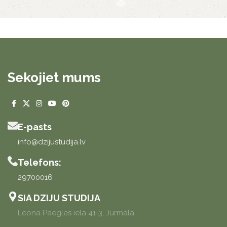
Sekojiet mums
E-pasts
info@dzijustudija.lv
Telefons:
29700016
SIA DZIJU STUDIJA
Leona Paegles iela 41-3, Jūrmala