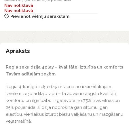
Nav noliktavā
Nav noliktavā
Pievienot vēlmju sarakstam
Apraksts
Regia zeķu dzija 4play – kvalitāte, izturība un komforts
Tavām adītajām zeķēm
Regia 4-kārtīgā zeķu dzija ir viena no iecienītākajām
izvēlēm zeķu adītāju vidū – tā apvieno augstu kvalitāti,
komfortu un ilgmūžību. Izgatavota no 75% tīras vilnas un
25% poliamīda, šī dzija nodrošina gan siltumu, gan
elastību, vienlaikus izturot biežu valkāšanu un mazgāšanu
veļasmašīnā.