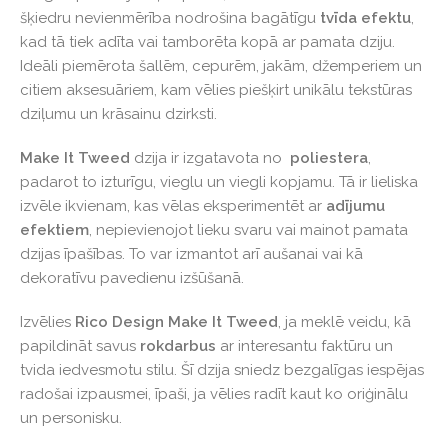
šķiedru nevienmērība nodrošina bagātīgu
tvīda efektu
,
kad tā tiek adīta vai tamborēta kopā ar pamata dziju.
Ideāli piemērota šallēm, cepurēm, jakām, džemperiem un
citiem aksesuāriem, kam vēlies piešķirt unikālu tekstūras
dziļumu un krāsainu dzirksti.
Make It Tweed
dzija ir izgatavota no
poliestera
,
padarot to izturīgu, vieglu un viegli kopjamu. Tā ir lieliska
izvēle ikvienam, kas vēlas eksperimentēt ar
adījumu
efektiem
, nepievienojot lieku svaru vai mainot pamata
dzijas īpašības. To var izmantot arī aušanai vai kā
dekoratīvu pavedienu izšūšanā.
Izvēlies
Rico Design Make It Tweed
, ja meklē veidu, kā
papildināt savus
rokdarbus
ar interesantu faktūru un
tvida iedvesmotu stilu. Šī dzija sniedz bezgalīgas iespējas
radošai izpausmei, īpaši, ja vēlies radīt kaut ko oriģinālu
un personisku.