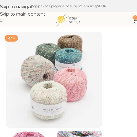
Skip to navigation
Bezmaksas piegāde pasūtījumiem no 50EUR
Skip to main content
0
Sākums
DZIJA
DZIJA PĒC RAŽOTĀJA
RICO DESIGN
-30%