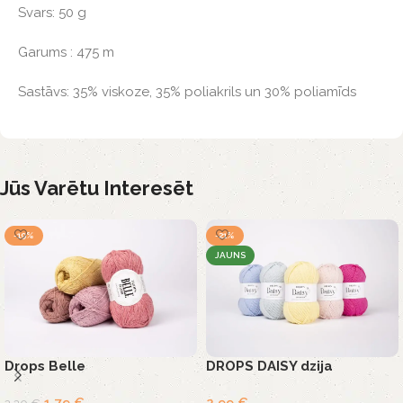
Svars: 50 g
Garums : 475 m
Sastāvs:
35% viskoze, 35% poliakrils un 30% poliamīds
Jūs Varētu Interesēt
-19%
-21%
JAUNS
Drops Belle
DROPS DAISY dzija
1,79
€
2,99
€
2,20
€