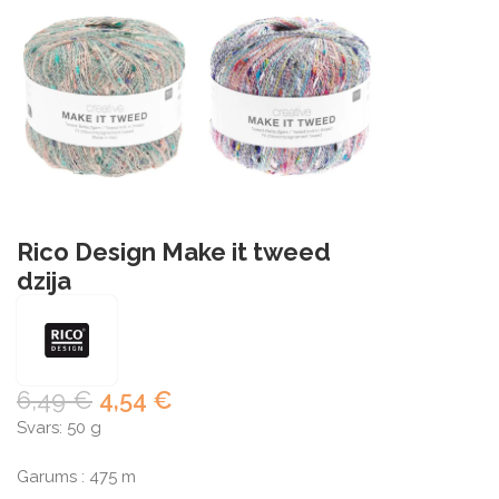
Rico Design Make it tweed
dzija
6,49
€
4,54
€
Svars: 50 g
Garums : 475 m