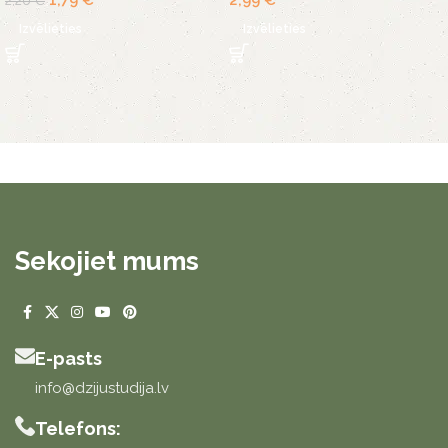
Izvēlieties
Izvēlieties
Sekojiet mums
E-pasts
info@dzijustudija.lv
Telefons: