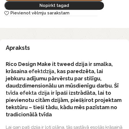
Nopirkt tagad
Pievienot vēlmju sarakstam
Apraksts
Rico Design Make it tweed dzija ir smalka,
krāsaina
efektdzija
, kas paredzēta, lai
jebkuru adījumu pārvērstu par stilīgu,
daudzdimensionālu un mūsdienīgu darbu. Šī
tvīda efekta dzija
ir īpaši izstrādāta, lai to
pievienotu citām dzijām, piešķirot projektam
tekstūru – tieši tādu, kādu mēs pazīstam no
tradicionālā tvīda
Lai gan pati dzija ir ļoti plāna, tās sastāvā esošās krāsainā