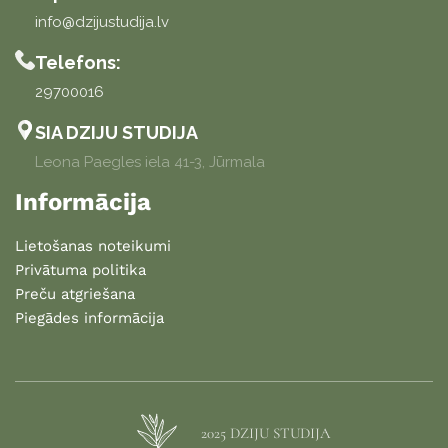
info@dzijustudija.lv
Telefons:
29700016
SIA DZIJU STUDIJA
Leona Paegles iela 41-3, Jūrmala
Informācija
Lietošanas noteikumi
Privātuma politika
Preču atgriešana
Piegādes informācija
2025 DZIJU STUDIJA