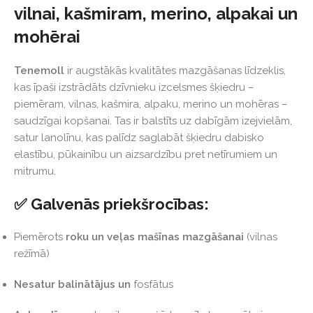
vilnai, kašmiram, merino, alpakai un
mohērai
Tenemoll
ir augstākās kvalitātes mazgāšanas līdzeklis,
kas īpaši izstrādāts dzīvnieku izcelsmes šķiedru –
piemēram, vilnas, kašmira, alpaku, merino un mohēras –
saudzīgai kopšanai. Tas ir balstīts uz dabīgām izejvielām,
satur lanolīnu, kas palīdz saglabāt šķiedru dabisko
elastību, pūkainību un aizsardzību pret netīrumiem un
mitrumu.
✅ Galvenās priekšrocības:
Piemērots
roku un veļas mašīnas mazgāšanai
(vilnas
režīmā)
Nesatur balinātājus un
fosfātus