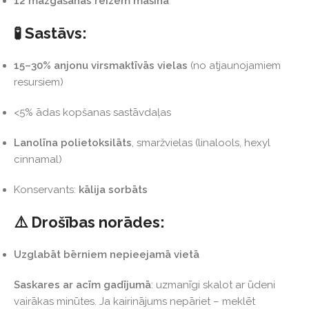
12 mazgāšanas reizēm mašīnā
🧪 Sastāvs:
15–30% anjonu virsmaktīvās vielas
(no atjaunojamiem
resursiem)
<5% ādas kopšanas sastāvdaļas
Lanolīna polietoksilāts
, smaržvielas (linalools, hexyl
cinnamal)
Konservants:
kālija sorbāts
⚠️ Drošības norādes:
Uzglabāt bērniem nepieejamā vietā
Saskares ar acīm gadījumā
: uzmanīgi skalot ar ūdeni
vairākas minūtes. Ja kairinājums nepāriet – meklēt