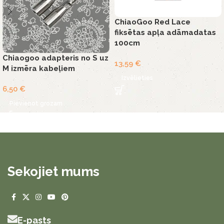
ChiaoGoo Red Lace
fiksētas apļa adāmadatas
100cm
Chiaogoo adapteris no S uz
13,59
€
M izmēra kabeļiem
Izvēlieties
6,50
€
Pievienot grozam
Sekojiet mums
E-pasts