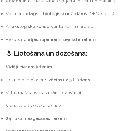
Ar lanolīnu
– uztur vilnas apģērbu mīkstu un pūkainu
Videi draudzīgs –
bioloģiski noārdāms
(OECD tests)
Ar
ekoloģisku konservantu
(kālija sorbātu)
Ražots no
atjaunojamiem izejmateriāliem
💧 Lietošana un dozēšana:
Vidēji cietam ūdenim
:
Roku mazgāšanai:
1 vāciņš uz 5 L ūdens
Veļas mašīnā (vilnas režīmā):
2 vāciņi
Vienas pudeles pietiek līdz:
24 roku mazgāšanas reizēm